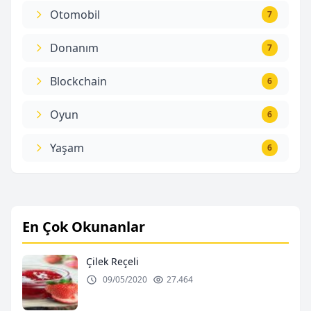
Otomobil
7
Donanım
7
Blockchain
6
Oyun
6
Yaşam
6
En Çok Okunanlar
Çilek Reçeli
09/05/2020
27.464