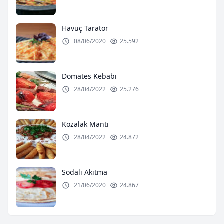
Havuç Tarator
08/06/2020
25.592
Domates Kebabı
28/04/2022
25.276
Kozalak Mantı
28/04/2022
24.872
Sodalı Akıtma
21/06/2020
24.867