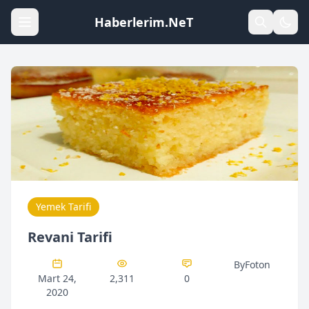
Haberlerim.NeT
Yemek Tarifi
Revani Tarifi
ByFoton
Mart 24,
2,311
0
2020