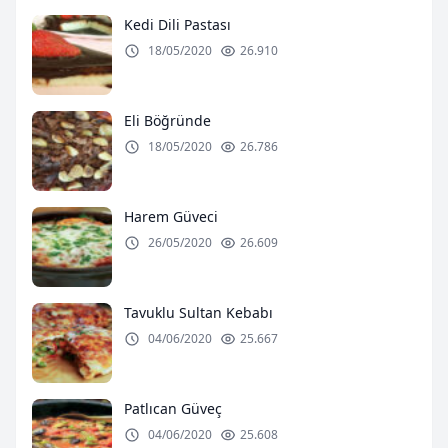
Kedi Dili Pastası
18/05/2020
26.910
Eli Böğründe
18/05/2020
26.786
Harem Güveci
26/05/2020
26.609
Tavuklu Sultan Kebabı
04/06/2020
25.667
Patlıcan Güveç
04/06/2020
25.608