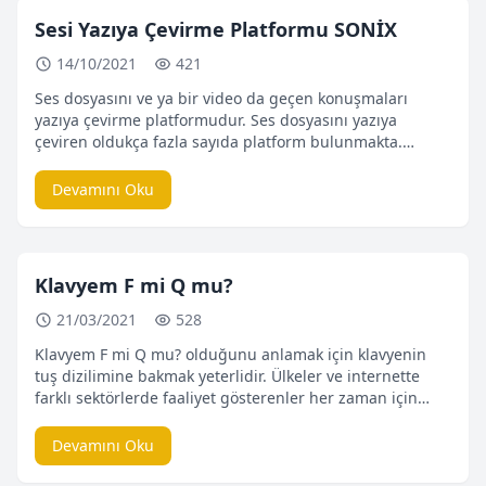
Sesi Yazıya Çevirme Platformu SONİX
14/10/2021
421
Ses dosyasını ve ya bir video da geçen konuşmaları
yazıya çevirme platformudur. Ses dosyasını yazıya
çeviren oldukça fazla sayıda platform bulunmakta.
İçlerinde en başarılı bulduğumuz sonix oldu. Bu
değerlendirmeyi yaparken bir çok kriteri göz önünde
Devamını Oku
bulundurduk. Çevirme başarısı, çevirme hızı, ücretsiz
olarak sunduğu süre ve anlık çevirme özelliği ile sonix
rakiplerine gerçekten de fark atmaktadır. […]
Klavyem F mi Q mu?
21/03/2021
528
Klavyem F mi Q mu? olduğunu anlamak için klavyenin
tuş dizilimine bakmak yeterlidir. Ülkeler ve internette
farklı sektörlerde faaliyet gösterenler her zaman için
farklı tuş dizilimine sahip klavyelere ihtiyaç
duymuşlardır. Çin yada Hint diline ait klavyeler kendi
Devamını Oku
ihtiyaçları doğrultusunda yapılandırılmıştır. Ülkeden
ülkeye yada dile göre farklılık gösterse de genel kabul