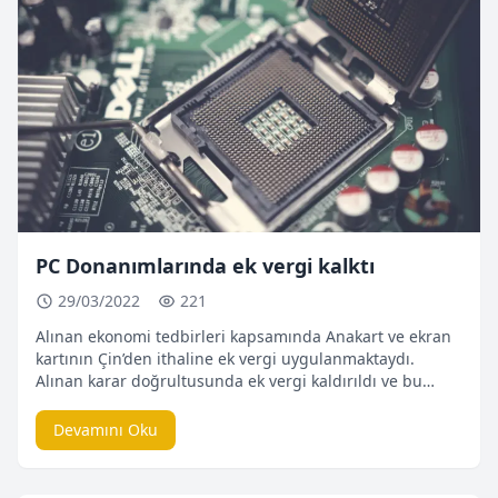
PC Donanımlarında ek vergi kalktı
29/03/2022
221
Alınan ekonomi tedbirleri kapsamında Anakart ve ekran
kartının Çin’den ithaline ek vergi uygulanmaktaydı.
Alınan karar doğrultusunda ek vergi kaldırıldı ve bu
gelişmenin olumlu etkisinin kısa süre içerisinde
yansıması bekleniyor. ABD ve Çin arasında ekonomik
Devamını Oku
çekişmenin sonucunda Çin’den ithal edilen devre kart
özellikli donanımlara % 25’e kadar ek vergi
uygulanıyordu. Ocak 2021 dan beri uygulanan bu […]