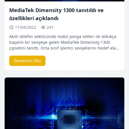
MediaTek Dimensity 1300 tanıtıldı ve
özellikleri açıklandı
11/04/2022
247
Akıllı telefon sektöründe mobil yonga setleri ile oldukça
başarılı bir seviyeye gelen MediaTek Dimensity 1300
çipsetini tanıttı. Orta sınıf işlemci seviyelerini hedef alan
Dimensity 1300, geçen sene tanıtılan Dimensity 1200’ün
yerini alarak aynı kulvarda mücadele ettiği Qualcomm’a
Devamını Oku
karşı savaşa devam edecek. Dimensity 1300, TSMC’nin
6nm seviyelerinde bir teknoloji ile üretildi. 4 Cortex-A78
(3 Adet 2.6 […]