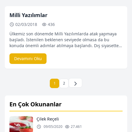
gören yapılanma Q W E […]
Milli Yazılımlar
02/03/2018
436
Ülkemiz son dönemde Milli Yazılımlarda atak yapmaya
başladı. İstenilen beklenen seviyede olmasa da bu
konuda önemli adımlar atılmaya başlandı. Dış siyasette
yaşanan dalgalanmalar, Dünya da bazen basına
yansıyan veri hırsızlığı, Devletler arası teknoloji hırsızlığı
Devamını Oku
ve savaşları gün geçtikçe Milli Yazılımları ülkemiz için
zorunlu kılıyor. Askeri alanda kullanılan ve basınla
paylaşılmayan bir çok Milli Yazılım mevcut […]
1
2
En Çok Okunanlar
Çilek Reçeli
09/05/2020
27.461