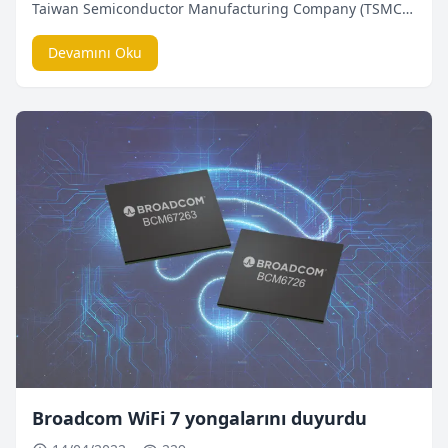
Taiwan Semiconductor Manufacturing Company (TSMC)
şirket 2nm işlemcileri duyurdu. Başta bilgisayar ve Akıllı
telefonlar olmak üzere işlemciler hayatımızın her
Devamını Oku
alanında ve her cihazda kullanılıyor. İleri teknoloji
gerektiren işlemci üretimini de her şirket yapamıyor.
Dünya genelinde işlemci üretme teknolojisine oldukça
sınırlı […]
Broadcom WiFi 7 yongalarını duyurdu