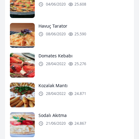
04/06/2020
25.608
Havuç Tarator
08/06/2020
25.590
Domates Kebabı
28/04/2022
25.276
Kozalak Mantı
28/04/2022
24.871
Sodalı Akıtma
21/06/2020
24.867