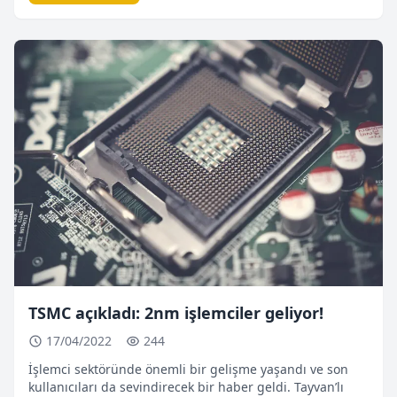
işlemciler de tüm yongalar işlevselliği ve güvenliği ön
plana çıkartacak. Pandemi süreci bir çok alanda
hayatımızı […]
TSMC açıkladı: 2nm işlemciler geliyor!
17/04/2022
244
İşlemci sektöründe önemli bir gelişme yaşandı ve son
kullanıcıları da sevindirecek bir haber geldi. Tayvan’lı