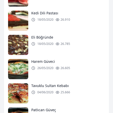
Kedi Dili Pastası
18/05/2020
26.910
Eli Böğründe
18/05/2020
26.785
Harem Güveci
26/05/2020
26.605
Tavuklu Sultan Kebabı
04/06/2020
25.666
Patlıcan Güveç