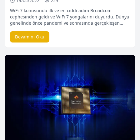
14/04/2022
229
WiFi 7 konusunda ilk ve en ciddi adım Broadcom
cephesinden geldi ve WiFi 7 yongalarını duyurdu. Dünya
genelinde önce pandemi ve sonrasında gerçekleşen
Ukrayna – Rus savaşının teknoloji şirketlerine ağır
sorunlar getirmesine rağmen tüm bu olumsuzluklara
Devamını Oku
rağmen ilerleme devam ediyor. Hayatımıza bir çok yeni
teknolojinin hızla girerek yaygınlaşması gibi WiFi 7
teknolojisi de hızlı bir […]