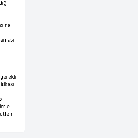
dığı
asına
ğraması
 gerekli
itikası
ş
zimle
lütfen