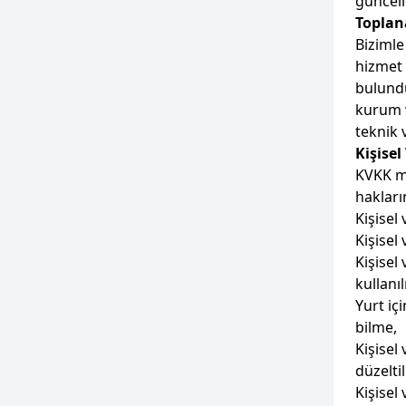
güncell
Toplana
Bizimle
hizmet 
bulundu
kurum v
teknik 
Kişisel
KVKK m
hakların
Kişisel
Kişisel 
Kişisel
kullanı
Yurt içi
bilme,
Kişisel
düzelti
Kişisel