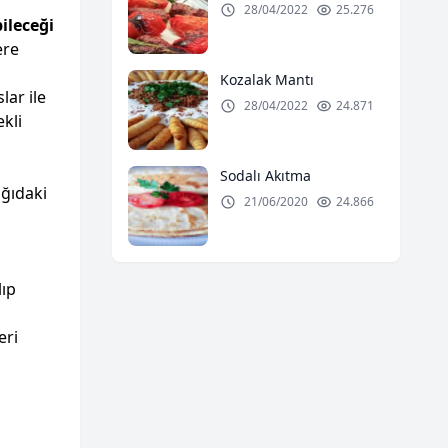
28/04/2022
25.276
ileceği
ere
Kozalak Mantı
lar ile
28/04/2022
24.871
kli
Sodalı Akıtma
ğıdaki
21/06/2020
24.866
lıp
eri