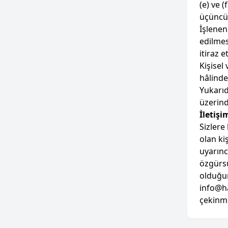
(e) ve (
üçüncü 
İşlenen
edilmes
itiraz 
Kişisel
hâlinde
Yukarıd
üzerind
İletişi
Sizlere
olan kiş
uyarın
özgürsü
olduğun
info@ha
çekinme