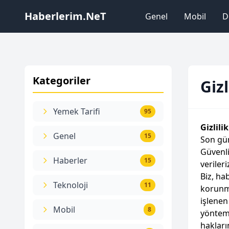
Haberlerim.NeT
Genel
Mobil
D
Kategoriler
Gizl
Yemek Tarifi
95
Gizlili
Genel
15
Son gü
Güvenli
Haberler
15
veriler
Biz, ha
Teknoloji
11
korunma
işlenen
Mobil
8
yöntemi
hakları