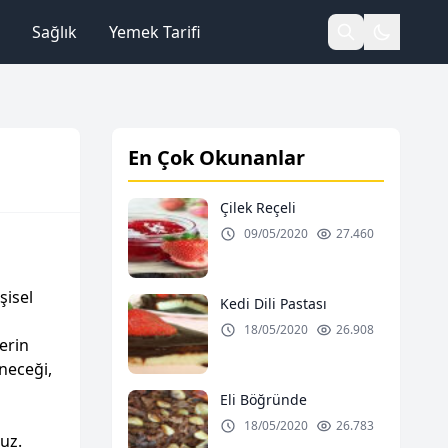
Sağlık
Yemek Tarifi
En Çok Okunanlar
Çilek Reçeli
09/05/2020
27.460
şisel
Kedi Dili Pastası
18/05/2020
26.908
lerin
eneceği,
Eli Böğründe
18/05/2020
26.783
uz.