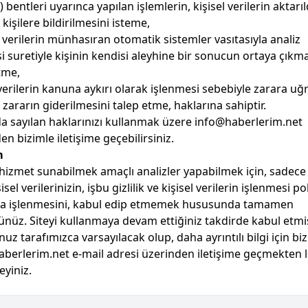
f) bentleri uyarınca yapılan işlemlerin, kişisel verilerin aktarıl
kişilere bildirilmesini isteme,
 verilerin münhasıran otomatik sistemler vasıtasıyla analiz
i suretiyle kişinin kendisi aleyhine bir sonucun ortaya çıkm
etme,
 verilerin kanuna aykırı olarak işlenmesi sebebiyle zarara u
 zararın giderilmesini talep etme, haklarına sahiptir.
a sayılan haklarınızı kullanmak üzere info@haberlerim.net
en bizimle iletişime geçebilirsiniz.
m
 hizmet sunabilmek amaçlı analizler yapabilmek için, sadece
isel verilerinizin, işbu gizlilik ve kişisel verilerin işlenmesi pol
ca işlenmesini, kabul edip etmemek hususunda tamamen
nüz. Siteyi kullanmaya devam ettiğiniz takdirde kabul etmi
uz tarafımızca varsayılacak olup, daha ayrıntılı bilgi için bi
berlerim.net e-mail adresi üzerinden iletişime geçmekten 
yiniz.