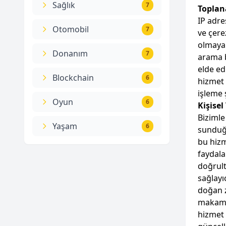
Sağlık
7
Toplan
IP adre
Otomobil
7
ve çere
olmayan
Donanım
7
arama b
elde ed
Blockchain
6
hizmet 
işleme 
Oyun
6
Kişisel
Bizimle
Yaşam
6
sunduğu
bu hizm
faydala
doğrult
sağlayı
doğan z
makamla
hizmet 