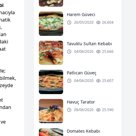
bi
macıyla
Harem Güveci
matik
26/05/2020
26.604
,
dan
daki
Tavuklu Sultan Kebabı
aat
04/06/2020
25.666
le;
Patlıcan Güveç
ebilmek,
04/06/2020
25.607
üzeyde
et
Havuç Tarator
undan
08/06/2020
25.590
 ve
Domates Kebabı