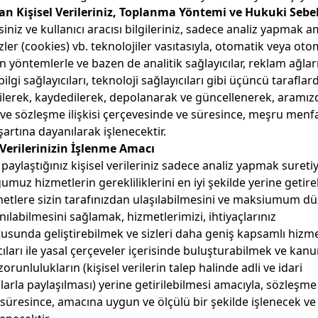
an Kişisel Verileriniz, Toplanma Yöntemi ve Hukuki Sebe
siniz ve kullanıcı aracısı bilgileriniz, sadece analiz yapmak a
zler (cookies) vb. teknolojiler vasıtasıyla, otomatik veya oto
 yöntemlerle ve bazen de analitik sağlayıcılar, reklam ağları
ilgi sağlayıcıları, teknoloji sağlayıcıları gibi üçüncü taraflar
ilerek, kaydedilerek, depolanarak ve güncellenerek, aramız
ve sözleşme ilişkisi çerçevesinde ve süresince, meşru menf
şartına dayanılarak işlenecektir.
 Verilerinizin İşlenme Amacı
 paylaştığınız kişisel verileriniz sadece analiz yapmak suretiy
muz hizmetlerin gerekliliklerini en iyi şekilde yerine getir
etlere sizin tarafınızdan ulaşılabilmesini ve maksiumum d
nılabilmesini sağlamak, hizmetlerimizi, ihtiyaçlarınız
usunda geliştirebilmek ve sizleri daha geniş kapsamlı hizm
cıları ile yasal çerçeveler içerisinde buluşturabilmek ve kan
orunlulukların (kişisel verilerin talep halinde adli ve idari
rla paylaşılması) yerine getirilebilmesi amacıyla, sözleşme
süresince, amacına uygun ve ölçülü bir şekilde işlenecek ve