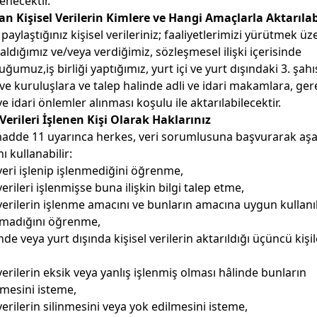
enecektir.
n Kişisel Verilerin Kimlere ve Hangi Amaçlarla Aktarılab
 paylaştığınız kişisel verileriniz; faaliyetlerimizi yürütmek üz
aldığımız ve/veya verdiğimiz, sözleşmesel ilişki içerisinde
ğumuz,iş birliği yaptığımız, yurt içi ve yurt dışındaki 3. şahıs
e kuruluşlara ve talep halinde adli ve idari makamlara, gere
ve idari önlemler alınması koşulu ile aktarılabilecektir.
 Verileri İşlenen Kişi Olarak Haklarınız
adde 11 uyarınca herkes, veri sorumlusuna başvurarak aşa
ı kullanabilir:
 veri işlenip işlenmediğini öğrenme,
verileri işlenmişse buna ilişkin bilgi talep etme,
 verilerin işlenme amacını ve bunların amacına uygun kullanı
lmadığını öğrenme,
nde veya yurt dışında kişisel verilerin aktarıldığı üçüncü kişil
 verilerin eksik veya yanlış işlenmiş olması hâlinde bunların
lmesini isteme,
 verilerin silinmesini veya yok edilmesini isteme,