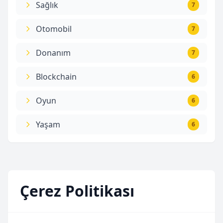
Sağlık
7
Otomobil
7
Donanım
7
Blockchain
6
Oyun
6
Yaşam
6
Çerez Politikası