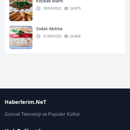
Kozalak Mantı
28/04/2022
24.870
Sodalı Akıtma
21/06/2020
24.866
Haberlerim.NeT
Güncel Teknoloji ve Popüler Kültür