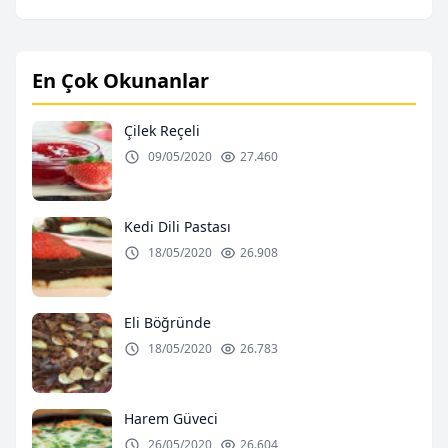
En Çok Okunanlar
Çilek Reçeli
09/05/2020
27.460
Kedi Dili Pastası
18/05/2020
26.908
Eli Böğründe
18/05/2020
26.783
Harem Güveci
26/05/2020
26.604