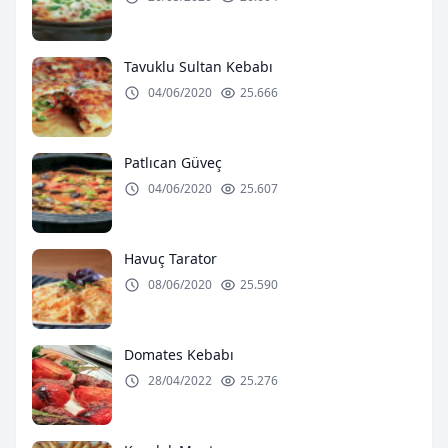
Tavuklu Sultan Kebabı
04/06/2020
25.666
Patlıcan Güveç
04/06/2020
25.607
Havuç Tarator
08/06/2020
25.590
Domates Kebabı
28/04/2022
25.276