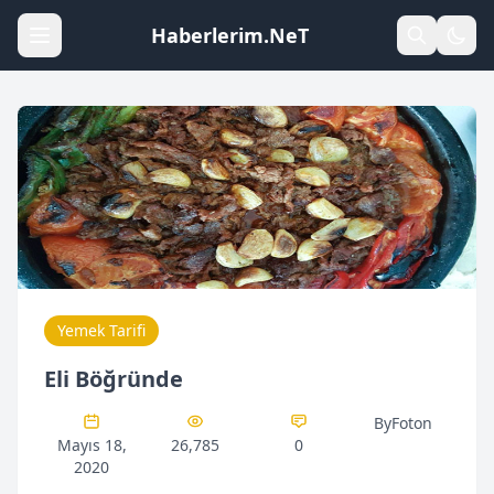
Haberlerim.NeT
Yemek Tarifi
Eli Böğründe
ByFoton
Mayıs 18,
26,785
0
2020