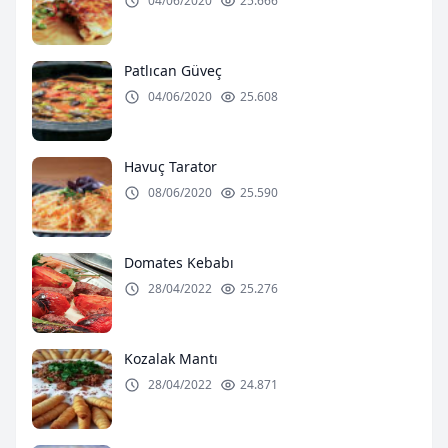
04/06/2020
25.666
Patlıcan Güveç
04/06/2020
25.608
Havuç Tarator
08/06/2020
25.590
Domates Kebabı
28/04/2022
25.276
Kozalak Mantı
28/04/2022
24.871