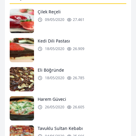
Çilek Reçeli
09/05/2020
27.461
Kedi Dili Pastası
18/05/2020
26.909
Eli Böğründe
18/05/2020
26.785
Harem Güveci
26/05/2020
26.605
Tavuklu Sultan Kebabı