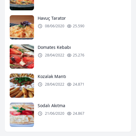
Havuç Tarator
08/06/2020
25.590
Domates Kebabı
28/04/2022
25.276
Kozalak Mantı
28/04/2022
24.871
Sodalı Akıtma
21/06/2020
24.867