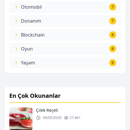
Otomobil
7
Donanım
7
Blockchain
6
Oyun
6
Yaşam
6
En Çok Okunanlar
Çilek Reçeli
09/05/2020
27.461