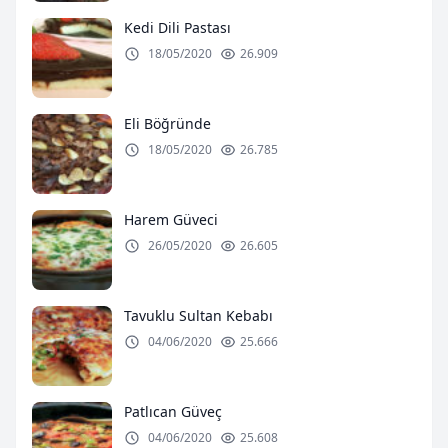
Kedi Dili Pastası
18/05/2020
26.909
Eli Böğründe
18/05/2020
26.785
Harem Güveci
26/05/2020
26.605
Tavuklu Sultan Kebabı
04/06/2020
25.666
Patlıcan Güveç
04/06/2020
25.608