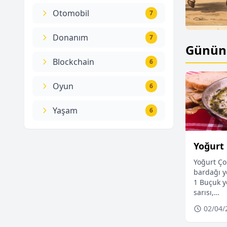
Otomobil
7
Donanım
7
Günün 
 Savaşı Yaşandı mı?
Blockchain
6
Oyun
6
Yaşam
6
Yoğurt 
Yoğurt Çor
bardağı y
1 Buçuk y
sarısı,…
02/04/