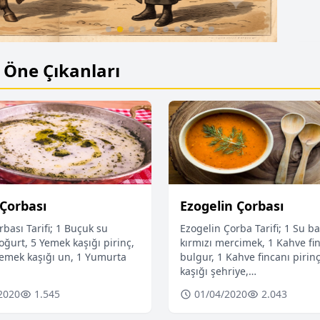
Öne Çıkanları
Yapay Zeka: 2026’da Sağlık Hizmetlerin
Değiştiren 7 Büyük Yenilik
Çorbası
Ezogelin Çorbası
bası Tarifi; 1 Buçuk su
Ezogelin Çorba Tarifi; 1 Su b
oğurt, 5 Yemek kaşığı pirinç,
kırmızı mercimek, 1 Kahve fi
emek kaşığı un, 1 Yumurta
bulgur, 1 Kahve fincanı pirin
kaşığı şehriye,…
2020
1.545
01/04/2020
2.043