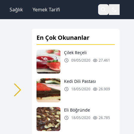
Sağlık
Yemek Tarifi
En Çok Okunanlar
Çilek Reçeli
09/05/2020
27.461
Kedi Dili Pastası
18/05/2020
26.909
Eli Böğründe
18/05/2020
26.785