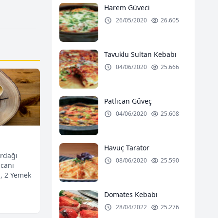
Harem Güveci
26/05/2020
26.605
i
Eğer Beni Görürsen, Ağ
Tavuklu Sultan Kebabı
(Hunger S
04/06/2020
25.666
Patlıcan Güveç
04/06/2020
25.608
Havuç Tarator
ardağı
08/06/2020
25.590
ncanı
ç, 2 Yemek
Domates Kebabı
28/04/2022
25.276