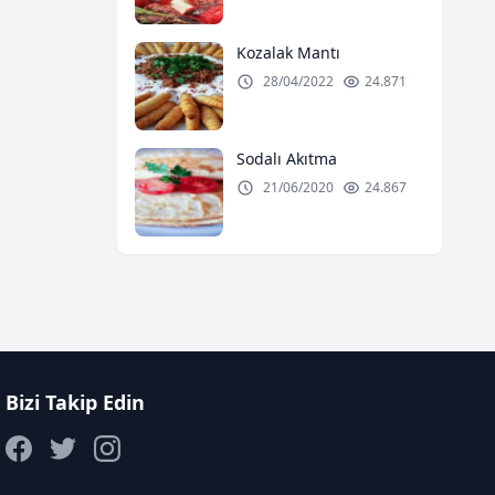
Kozalak Mantı
28/04/2022
24.871
Sodalı Akıtma
21/06/2020
24.867
Bizi Takip Edin