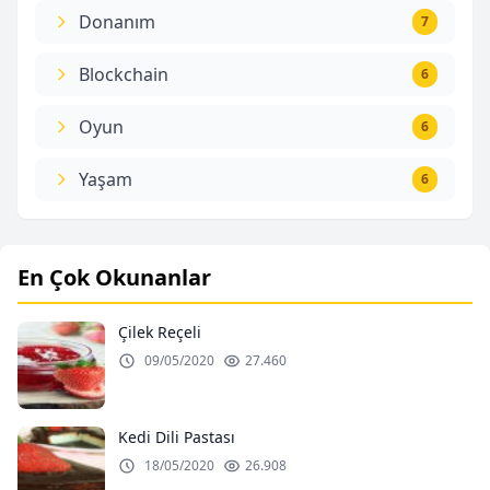
Donanım
7
Blockchain
6
Oyun
6
Yaşam
6
En Çok Okunanlar
Çilek Reçeli
09/05/2020
27.460
Kedi Dili Pastası
18/05/2020
26.908