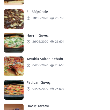
Eli Böğründe
18/05/2020
26.783
Harem Güveci
26/05/2020
26.604
Tavuklu Sultan Kebabı
04/06/2020
25.666
Patlıcan Güveç
04/06/2020
25.607
Havuç Tarator