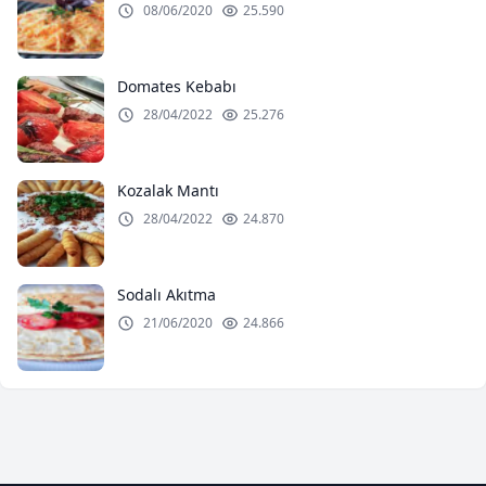
08/06/2020
25.590
Domates Kebabı
28/04/2022
25.276
Kozalak Mantı
28/04/2022
24.870
Sodalı Akıtma
21/06/2020
24.866