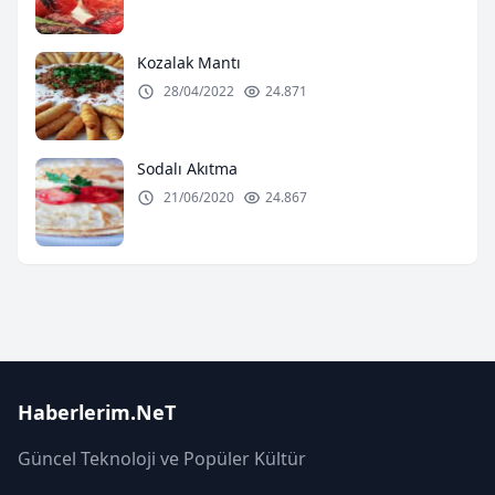
Kozalak Mantı
28/04/2022
24.871
Sodalı Akıtma
21/06/2020
24.867
Haberlerim.NeT
Güncel Teknoloji ve Popüler Kültür