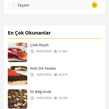
Yaşam
6
En Çok Okunanlar
Çilek Reçeli
09/05/2020
27.462
Kedi Dili Pastası
18/05/2020
26.910
Eli Böğründe
18/05/2020
26.785