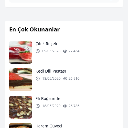
En Çok Okunanlar
Çilek Reçeli
09/05/2020
27.464
Kedi Dili Pastası
18/05/2020
26.910
Eli Böğründe
18/05/2020
26.786
Harem Güveci