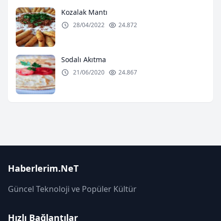
Kozalak Mantı
28/04/2022
24.872
Sodalı Akıtma
21/06/2020
24.867
Haberlerim.NeT
Güncel Teknoloji ve Popüler Kültür
Hızlı Bağlantılar