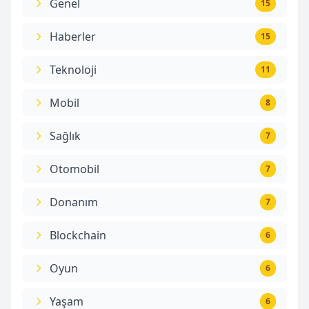
Genel
15
Haberler
15
Teknoloji
11
Mobil
8
Sağlık
7
Otomobil
7
Donanım
7
Blockchain
6
Oyun
6
Yaşam
6