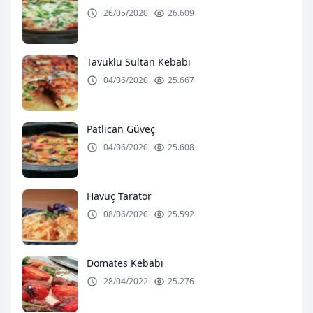
26/05/2020
26.609
Tavuklu Sultan Kebabı
04/06/2020
25.667
Patlıcan Güveç
04/06/2020
25.608
Havuç Tarator
08/06/2020
25.592
Domates Kebabı
28/04/2022
25.276