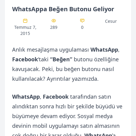
WhatsAppa Beğen Butonu Geliyor
Cesur
Temmuz 7,
289
0
2015
Anlık mesajlaşma uygulaması
WhatsApp
,
Facebook
‘taki
“Beğen”
butonu özelliğine
kavuşacak. Peki, bu beğen butonu nasıl
kullanılacak? Ayrıntılar yazımızda.
WhatsApp
,
Facebook
tarafından satın
alındıktan sonra hızlı bir şekilde büyüdü ve
büyümeye devam ediyor. Sosyal medya
devinin mobil uygulamayı satın almasının
çok doğru bir karar olduğu,
WhatsApp
’a