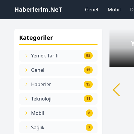
Haberlerim.NeT
Genel
Mobil
D
Kategoriler
Yemek Tarifi
95
Genel
15
Haberler
15
Teknoloji
11
Mobil
8
Sağlık
7