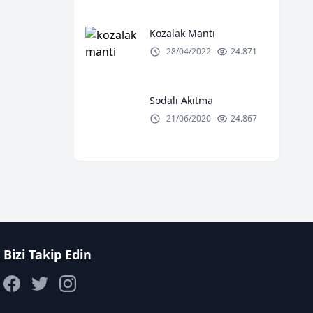
Kozalak Mantı
28/04/2022
24.871
Sodalı Akıtma
21/06/2020
24.867
Bizi Takip Edin