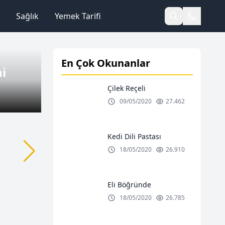
Sağlık
Yemek Tarifi
En Çok Okunanlar
i
Çilek Reçeli
09/05/2020
27.462
Kedi Dili Pastası
18/05/2020
26.910
Eli Böğründe
18/05/2020
26.785