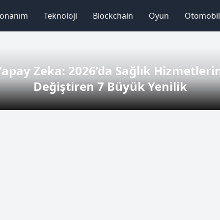
onanım
Teknoloji
Blockchain
Oyun
Otomobil
Yapay Zeka: 2026’da Sağlık Hizmetlerin
Değiştiren 7 Büyük Yenilik