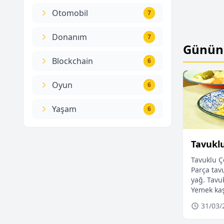
Otomobil
7
Donanım
7
Günün 
 Savaşı Yaşandı mı?
Blockchain
6
Oyun
6
Yaşam
6
Tavukl
Tavuklu Ç
Parça tav
yağ. Tavu
Yemek ka
31/03/