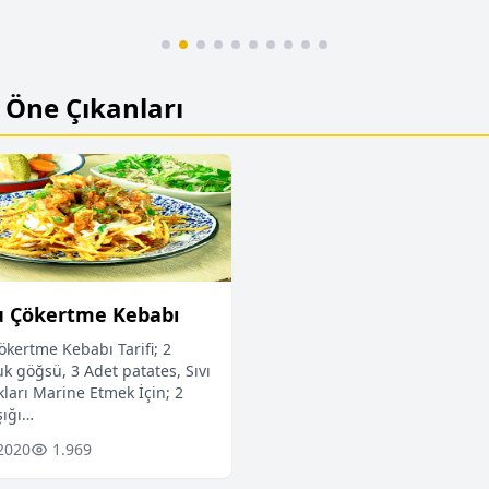
Öne Çıkanları
u Çökertme Kebabı
ökertme Kebabı Tarifi; 2
uk göğsü, 3 Adet patates, Sıvı
kları Marine Etmek İçin; 2
şığı…
2020
1.969