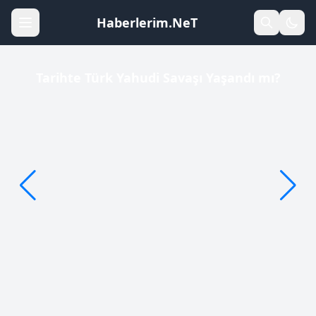
Haberlerim.NeT
Tarihte Türk Yahudi Savaşı Yaşandı mı?