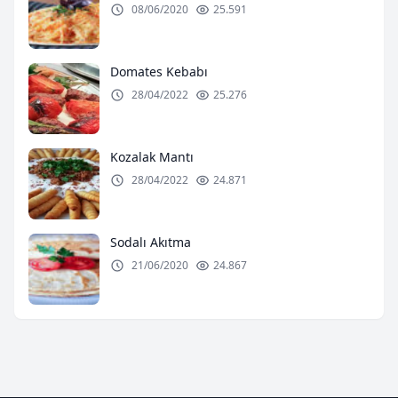
08/06/2020
25.591
Domates Kebabı
28/04/2022
25.276
Kozalak Mantı
28/04/2022
24.871
Sodalı Akıtma
21/06/2020
24.867