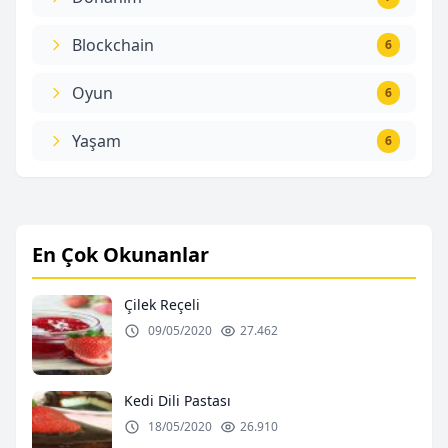
Blockchain
6
Oyun
6
Yaşam
6
En Çok Okunanlar
Çilek Reçeli
09/05/2020
27.462
Kedi Dili Pastası
18/05/2020
26.910