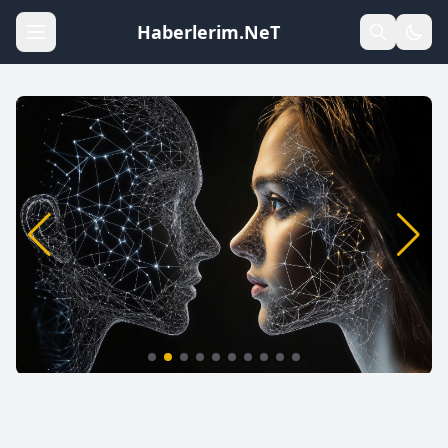
Haberlerim.NeT
Yapay Zeka: 2026’da Sağlık Hizmetlerini
Değiştiren 7 Büyük Yenilik