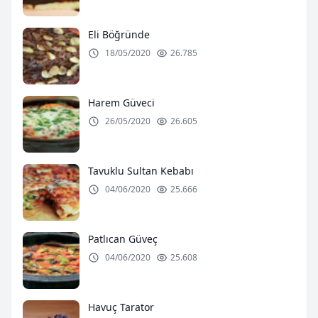
Eli Böğründe
18/05/2020
26.785
Harem Güveci
26/05/2020
26.605
Tavuklu Sultan Kebabı
04/06/2020
25.666
Patlıcan Güveç
04/06/2020
25.608
Havuç Tarator