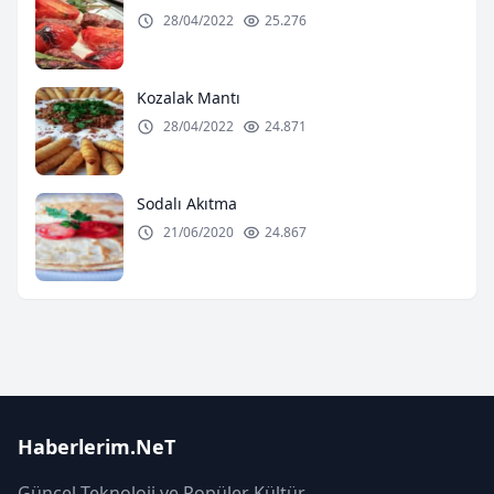
28/04/2022
25.276
Kozalak Mantı
28/04/2022
24.871
Sodalı Akıtma
21/06/2020
24.867
Haberlerim.NeT
Güncel Teknoloji ve Popüler Kültür