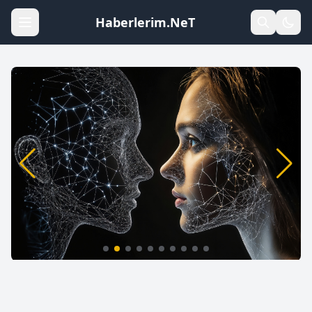
Haberlerim.NeT
Yapay Zeka: 2026’da Sağlık Hizmetlerini
Değiştiren 7 Büyük Yenilik