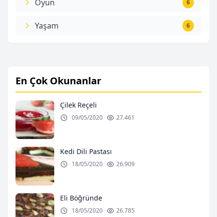
Oyun
6
Yaşam
6
En Çok Okunanlar
Çilek Reçeli
09/05/2020
27.461
Kedi Dili Pastası
18/05/2020
26.909
Eli Böğründe
18/05/2020
26.785