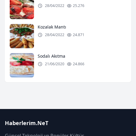
28/04/2022
25.276
Kozalak Mantı
28/04/2022
24.871
Sodalı Akıtma
21/06/2020
24.866
Haberlerim.NeT
Güncel Teknoloji ve Popüler Kültür