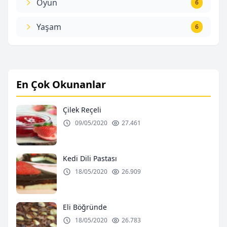
Oyun
6
Yaşam
6
En Çok Okunanlar
Çilek Reçeli
09/05/2020
27.461
Kedi Dili Pastası
18/05/2020
26.909
Eli Böğründe
18/05/2020
26.783