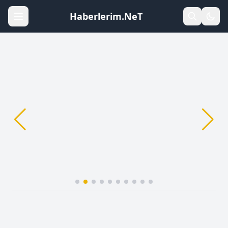
Haberlerim.NeT
Yapay Zeka: 2026’da Sağlık Hizmetlerini
Değiştiren 7 Büyük Yenilik