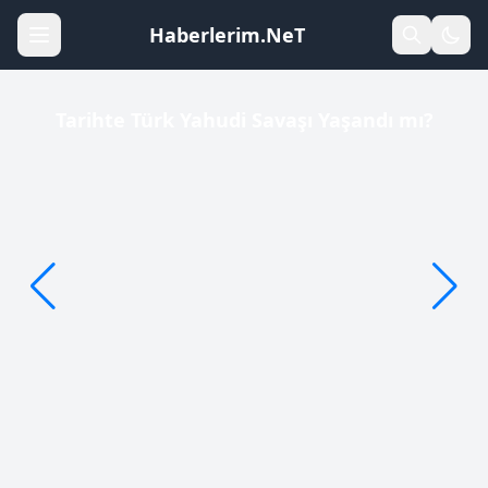
Haberlerim.NeT
Tarihte Türk Yahudi Savaşı Yaşandı mı?