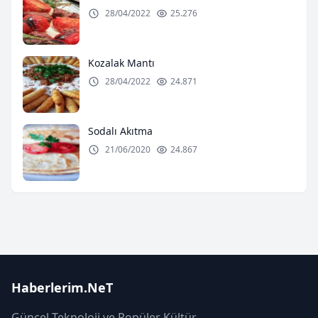
28/04/2022
25.276
Kozalak Mantı
28/04/2022
24.871
Sodalı Akıtma
21/06/2020
24.867
Haberlerim.NeT
Güncel Teknoloji ve Popüler Kültür