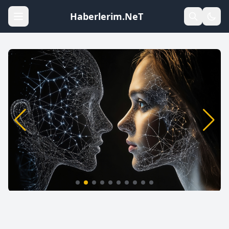
Haberlerim.NeT
Yapay Zeka: 2026’da Sağlık Hizmetlerini
Değiştiren 7 Büyük Yenilik