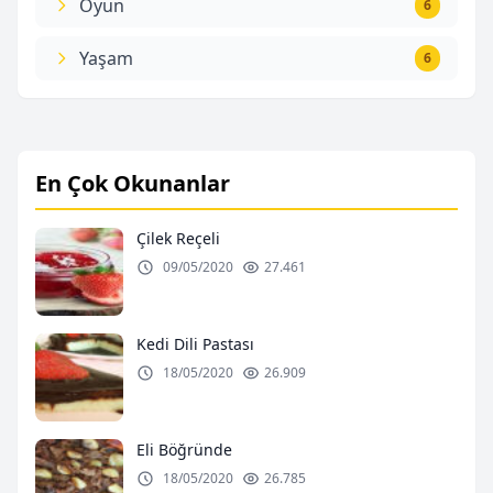
Oyun
6
Yaşam
6
En Çok Okunanlar
Çilek Reçeli
09/05/2020
27.461
Kedi Dili Pastası
18/05/2020
26.909
Eli Böğründe
18/05/2020
26.785