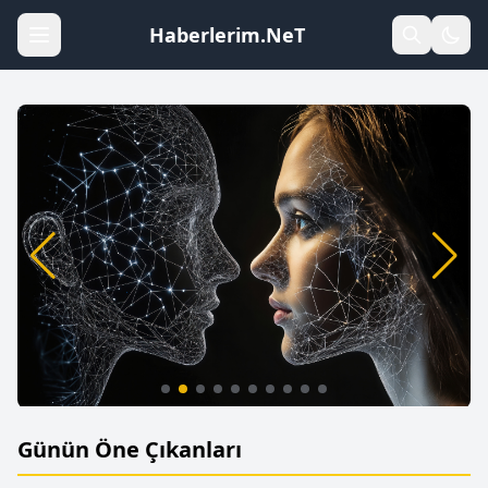
Haberlerim.NeT
Günün Öne Çıkanları
Yapay Zeka: 2026’da Sağlık Hizmetlerini
Değiştiren 7 Büyük Yenilik