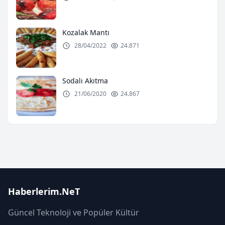
Kozalak Mantı
28/04/2022
24.871
Sodalı Akıtma
21/06/2020
24.867
Haberlerim.NeT
Güncel Teknoloji ve Popüler Kültür