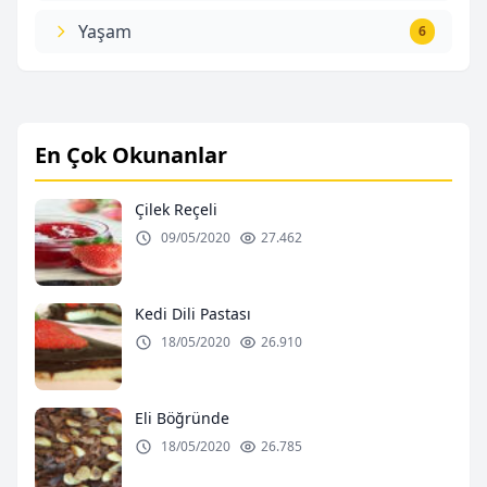
Yaşam
6
En Çok Okunanlar
Çilek Reçeli
09/05/2020
27.462
Kedi Dili Pastası
18/05/2020
26.910
Eli Böğründe
18/05/2020
26.785