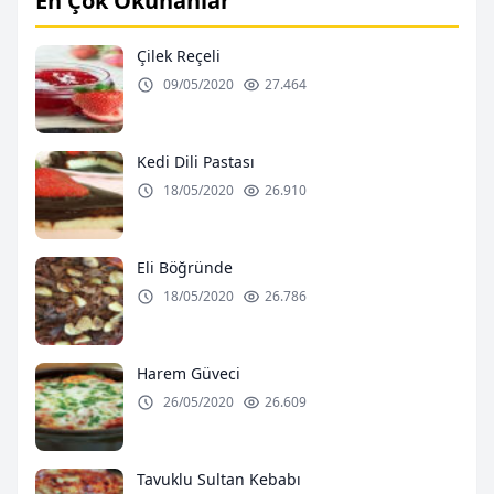
En Çok Okunanlar
Çilek Reçeli
09/05/2020
27.464
Kedi Dili Pastası
18/05/2020
26.910
Eli Böğründe
18/05/2020
26.786
Harem Güveci
26/05/2020
26.609
Tavuklu Sultan Kebabı