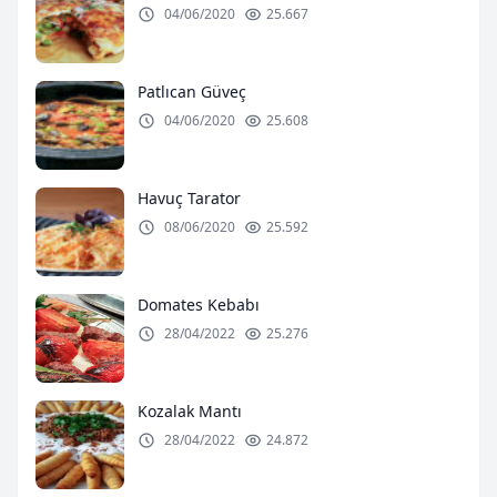
04/06/2020
25.667
Patlıcan Güveç
04/06/2020
25.608
Havuç Tarator
08/06/2020
25.592
Domates Kebabı
28/04/2022
25.276
Kozalak Mantı
28/04/2022
24.872