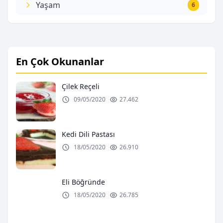
Yaşam
6
En Çok Okunanlar
Çilek Reçeli
09/05/2020
27.462
Kedi Dili Pastası
18/05/2020
26.910
Eli Böğründe
18/05/2020
26.785