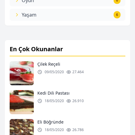
Oyun
6
Yaşam
6
En Çok Okunanlar
Çilek Reçeli
09/05/2020
27.464
Kedi Dili Pastası
18/05/2020
26.910
Eli Böğründe
18/05/2020
26.786