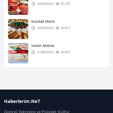
28/04/2022
25.276
Kozalak Mantı
28/04/2022
24.872
Sodalı Akıtma
21/06/2020
24.867
Haberlerim.NeT
Güncel Teknoloji ve Popüler Kültür