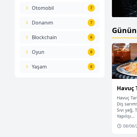
Otomobil
7
Donanım
7
Günün 
 Savaşı Yaşandı mı?
Blockchain
6
Oyun
6
Yaşam
6
Havuç 
Havuç Tara
Diş sarım
Sıvı yağ, 
Yapılışı…
08/06/