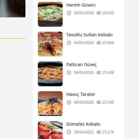
Harem Güveci
26/05/2020
26.605
i
Eğer Beni Görürsen, Ağ
Tavuklu Sultan Kebabı
(Hunger S
04/06/2020
25.666
Patlıcan Güveç
04/06/2020
25.608
Havuç Tarator
08/06/2020
25.590
Domates Kebabı
28/04/2022
25.276