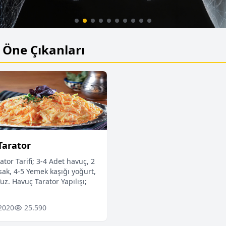
Öne Çıkanları
Yapay Zeka: 2026’da Sağlık Hizmetlerin
Değiştiren 7 Büyük Yenilik
Tarator
tor Tarifi; 3-4 Adet havuç, 2
sak, 4-5 Yemek kaşığı yoğurt,
Tuz. Havuç Tarator Yapılışı;
2020
25.590