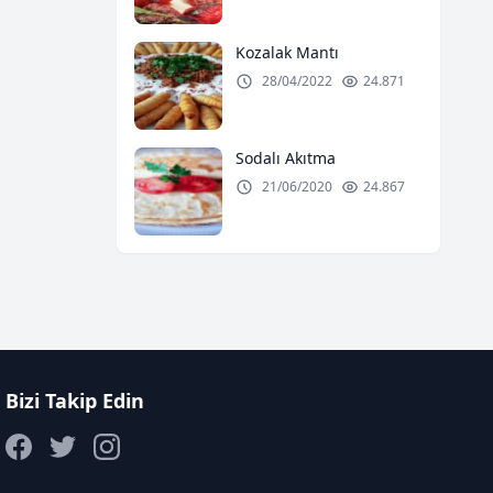
Kozalak Mantı
28/04/2022
24.871
Sodalı Akıtma
21/06/2020
24.867
Bizi Takip Edin