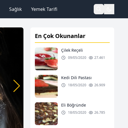
Sağlık
Yemek Tarifi
En Çok Okunanlar
Çilek Reçeli
09/05/2020
27.461
Kedi Dili Pastası
18/05/2020
26.909
Eli Böğründe
18/05/2020
26.785