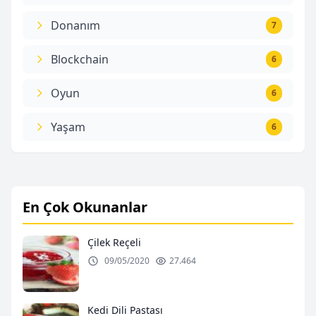
Donanım
7
Blockchain
6
Oyun
6
Yaşam
6
En Çok Okunanlar
Çilek Reçeli
09/05/2020
27.464
Kedi Dili Pastası