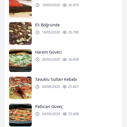
18/05/2020
26.910
Eli Böğründe
18/05/2020
26.786
Harem Güveci
26/05/2020
26.609
Tavuklu Sultan Kebabı
04/06/2020
25.667
Patlıcan Güveç
04/06/2020
25.608