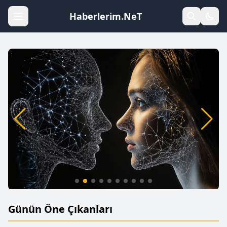
Haberlerim.NeT
Günün Öne Çıkanları
Yapay Zeka: 2026’da Sağlık Hizmetlerini
Değiştiren 7 Büyük Yenilik