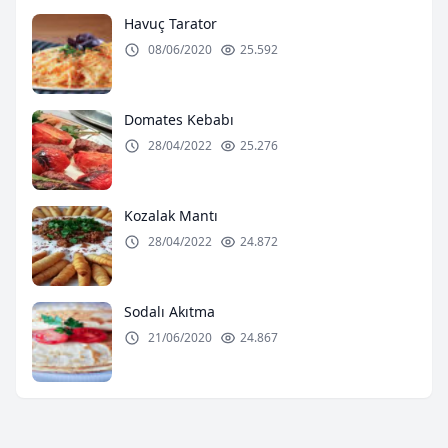
Havuç Tarator
08/06/2020
25.592
Domates Kebabı
28/04/2022
25.276
Kozalak Mantı
28/04/2022
24.872
Sodalı Akıtma
21/06/2020
24.867