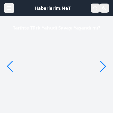
Haberlerim.NeT
Tarihte Türk Yahudi Savaşı Yaşandı mı?