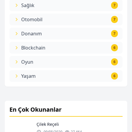
Sağlık
7
Otomobil
7
Donanım
7
Blockchain
6
Oyun
6
Yaşam
6
En Çok Okunanlar
Çilek Reçeli
09/05/2020
27.464