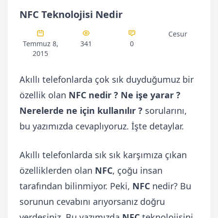
NFC Teknolojisi Nedir
Cesur
Temmuz 8,
341
0
2015
Akıllı telefonlarda çok sık duyduğumuz bir
özellik olan
NFC nedir ?
Ne işe yarar ?
Nerelerde ne için kullanılır ?
sorularını,
bu yazımızda cevaplıyoruz. İşte detaylar.
Akıllı telefonlarda sık sık karşımıza çıkan
özelliklerden olan
NFC
, çoğu insan
tarafından bilinmiyor. Peki,
NFC
nedir? Bu
sorunun cevabını arıyorsanız doğru
yerdesiniz. Bu yazımızda
NFC
teknolojisini