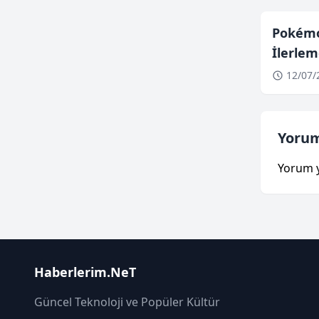
Pokém
İlerle
12/07/
Yorum
Yorum 
Haberlerim.NeT
Güncel Teknoloji ve Popüler Kültür