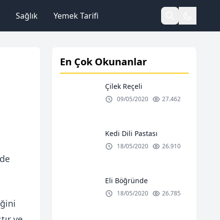
Sağlık
Yemek Tarifi
En Çok Okunanlar
Çilek Reçeli
09/05/2020
27.462
Kedi Dili Pastası
18/05/2020
26.910
nde
Eli Böğründe
18/05/2020
26.785
ğini
tır ve