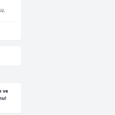
iz.
m ve
mu!