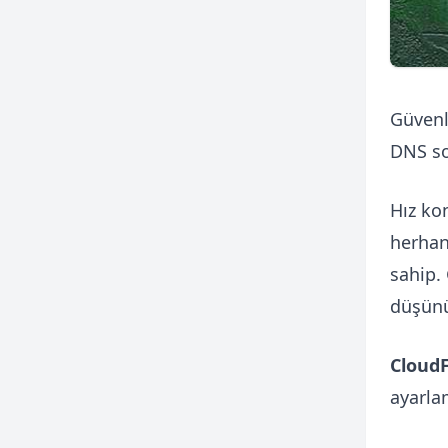
Güvenl
DNS so
Hız ko
herhan
sahip.
düşünü
Cloud
ayarla