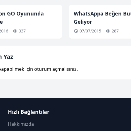
on GO Oyununda
WhatsAppa Beğen Bu
me
Geliyor
2016
337
07/07/2015
287
 Yaz
yapabilmek için
oturum açmalısınız
.
Hızlı Bağlantılar
Hakkımızda