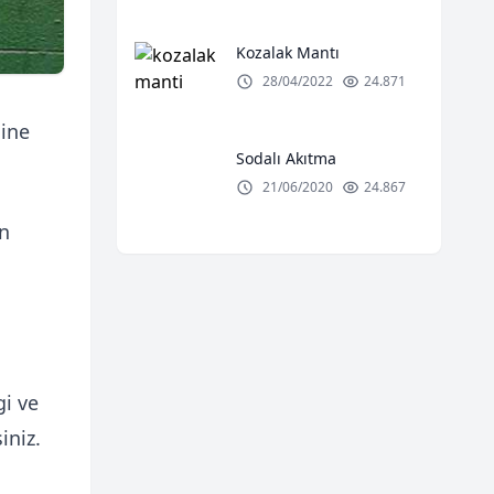
Kozalak Mantı
28/04/2022
24.871
ine
Sodalı Akıtma
21/06/2020
24.867
n
gi ve
iniz.