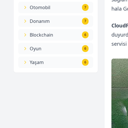
Otomobil
7
hala G
Donanım
7
CloudF
duyurd
Blockchain
6
servis
Oyun
6
Yaşam
6