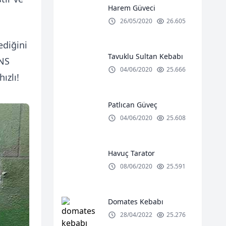
Harem Güveci
26/05/2020
26.605
ediğini
Tavuklu Sultan Kebabı
DNS
04/06/2020
25.666
ızlı!
Patlıcan Güveç
04/06/2020
25.608
Havuç Tarator
08/06/2020
25.591
Domates Kebabı
28/04/2022
25.276