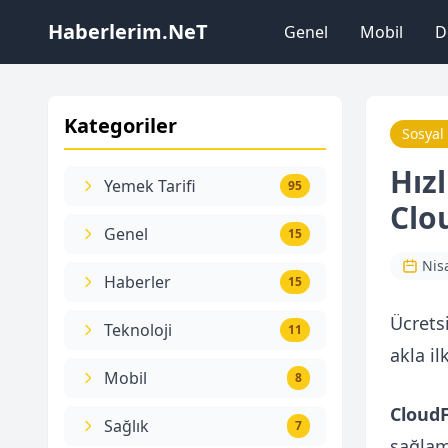
Haberlerim.NeT
Genel
Mobil
D
Kategoriler
Sosyal
Hız
Yemek Tarifi
95
Clo
Genel
15
Nis
Haberler
15
Ücrets
Teknoloji
11
akla il
Mobil
8
CloudF
Sağlık
7
sağlam