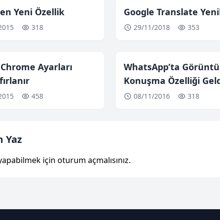
en Yeni Özellik
Google Translate Yeni
2015
318
29/11/2018
353
 Chrome Ayarları
WhatsApp’ta Görüntü
fırlanır
Konuşma Özelliği Geld
2015
458
08/11/2016
318
 Yaz
yapabilmek için
oturum açmalısınız
.