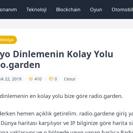
onanım
Teknoloji
Blockchain
Oyun
Otomobil
 Medya
yo Dinlemenin Kolay Yolu
io.garden
lık 22, 2019
410
0
Cesur
dinlemenin en kolay yolu bize göre radio.garden.
derken hemen açıklık getirelim. radio.gardene giriş y
r Dünya haritası karşılıyor ve IP bilginize göre harita s
ona yaklaşıyor ve o bölgede yayın yapan başlıca Radi