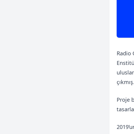
Radio 
Enstit
ulusla
çıkmış
Proje 
tasarla
2019’u