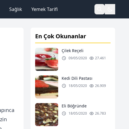
Sağlık
Yemek Tarifi
En Çok Okunanlar
Çilek Reçeli
09/05/2020
27.461
Kedi Dili Pastası
18/05/2020
26.909
Eli Böğründe
apınca
18/05/2020
26.783
izin
o