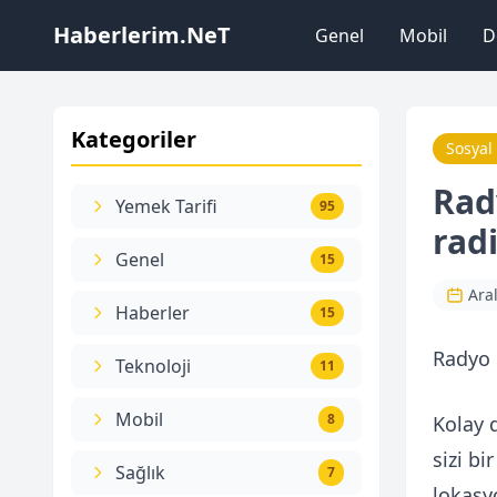
Haberlerim.NeT
Genel
Mobil
D
Kategoriler
Sosyal
Rad
Yemek Tarifi
95
rad
Genel
15
Ara
Haberler
15
Radyo 
Teknoloji
11
Mobil
8
Kolay 
sizi bi
Sağlık
7
lokasy