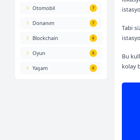
Otomobil
7
istasyo
Donanım
7
Tabi s
istasy
Blockchain
6
Oyun
6
Bu kul
kolay 
Yaşam
6