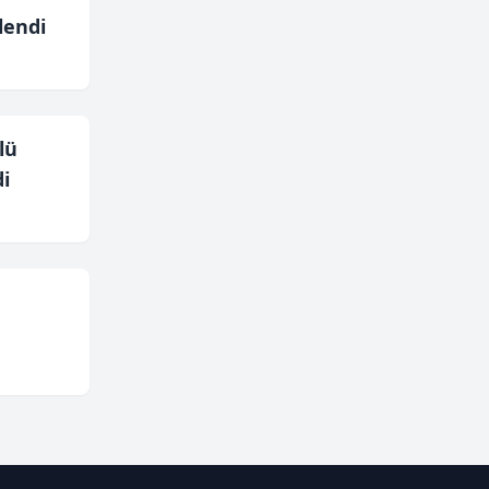
lendi
lü
i