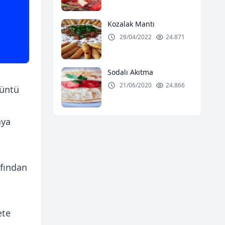
Kozalak Mantı
28/04/2022
24.871
Sodalı Akıtma
21/06/2020
24.866
rüntü
aya
afından
ete