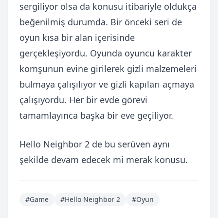
sergiliyor olsa da konusu itibariyle oldukça
beğenilmiş durumda. Bir önceki seri de
oyun kısa bir alan içerisinde
gerçekleşiyordu. Oyunda oyuncu karakter
komşunun evine girilerek gizli malzemeleri
bulmaya çalışılıyor ve gizli kapıları açmaya
çalışıyordu. Her bir evde görevi
tamamlayınca başka bir eve geçiliyor.
Hello Neighbor 2 de bu serüven aynı
şekilde devam edecek mi merak konusu.
#Game
#Hello Neighbor 2
#Oyun