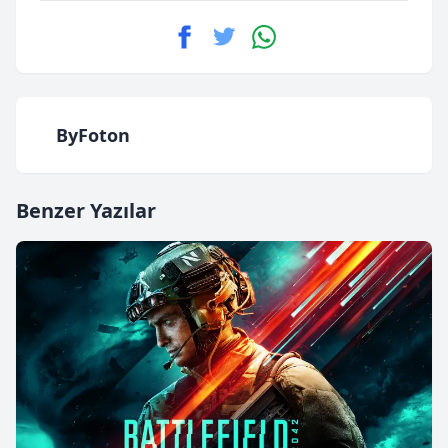
ByFoton
Benzer Yazılar