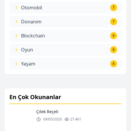
Otomobil
7
Donanım
7
Blockchain
6
Oyun
6
Yaşam
6
En Çok Okunanlar
Çilek Reçeli
09/05/2020
27.461