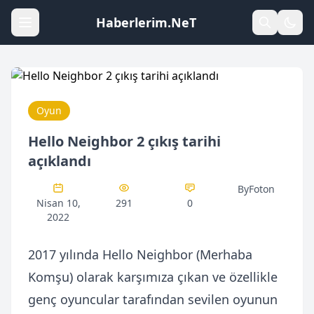
Haberlerim.NeT
Oyun
Hello Neighbor 2 çıkış tarihi
açıklandı
ByFoton
Nisan 10,
291
0
2022
2017 yılında Hello Neighbor (Merhaba
Komşu) olarak karşımıza çıkan ve özellikle
genç oyuncular tarafından sevilen oyunun