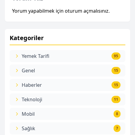
Yorum yapabilmek için
oturum açmalısınız
.
Kategoriler
Yemek Tarifi
95
Genel
15
Haberler
15
Teknoloji
11
Mobil
8
Sağlık
7