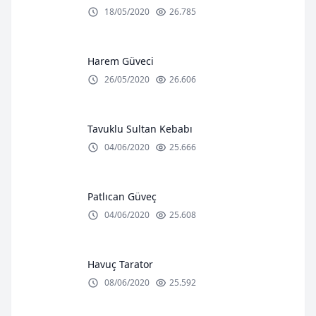
18/05/2020
26.785
Harem Güveci
26/05/2020
26.606
Tavuklu Sultan Kebabı
04/06/2020
25.666
Patlıcan Güveç
04/06/2020
25.608
Havuç Tarator
08/06/2020
25.592