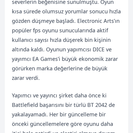
severlerin beğenisine sunulmuştu. Oyun
kısa sürede olumsuz yorumlar sonucu hızla
gözden düşmeye başladı. Electronic Arts’ın
popüler fps oyunu sunucularında aktif
kullanıcı sayısı hızla düşerek bin kişinin
altında kaldı. Oyunun yapımcısı DICE ve
yayımcı EA Games’i büyük ekonomik zarar
görürken marka değerlerine de büyük
zarar verdi.
Yapımcı ve yayıncı şirket daha önce ki
Battlefield başarısını bir türlü BT 2042 de
yakalayamadı. Her bir güncelleme bir
önceki güncellemelere göre oyunu daha