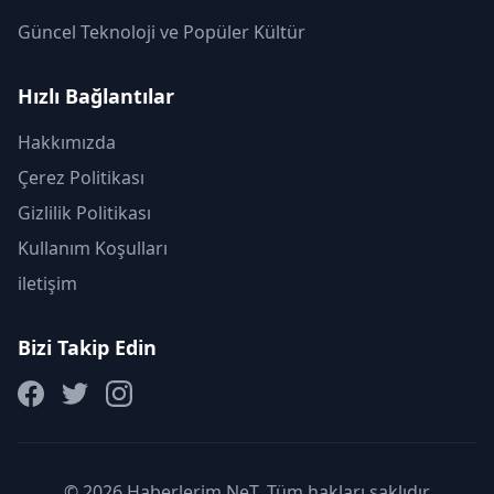
Güncel Teknoloji ve Popüler Kültür
Hızlı Bağlantılar
Hakkımızda
Çerez Politikası
Gizlilik Politikası
Kullanım Koşulları
iletişim
Bizi Takip Edin
© 2026 Haberlerim.NeT. Tüm hakları saklıdır.