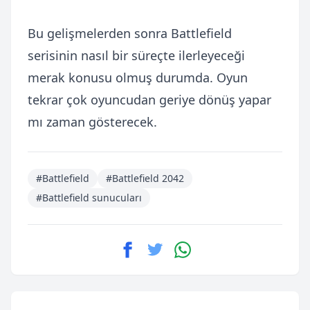
Bu gelişmelerden sonra Battlefield
serisinin nasıl bir süreçte ilerleyeceği
merak konusu olmuş durumda. Oyun
tekrar çok oyuncudan geriye dönüş yapar
mı zaman gösterecek.
#Battlefield
#Battlefield 2042
#Battlefield sunucuları