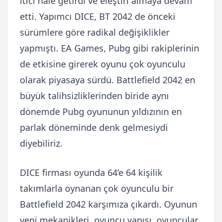
itici hale getirdi ve eleştiri almaya devam
etti. Yapımcı DICE, BT 2042 de önceki
sürümlere göre radikal değişiklikler
yapmıştı. EA Games, Pubg gibi rakiplerinin
de etkisine girerek oyunu çok oyunculu
olarak piyasaya sürdü. Battlefield 2042 en
büyük talihsizliklerinden biride aynı
dönemde Pubg oyununun yıldızının en
parlak döneminde denk gelmesiydi
diyebiliriz.
DICE firması oyunda 64’e 64 kişilik
takımlarla oynanan çok oyunculu bir
Battlefield 2042 karşımıza çıkardı. Oyunun
yeni mekanikleri, oyuncu yapısı, oyuncular