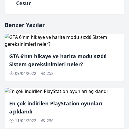
Cesur
Benzer Yazılar
GTA 6’nın hikaye ve harita modu sızdı!
Sistem gereksinimleri neler?
09/04/2022
258
En çok indirilen PlayStation oyunları
açıklandı
11/04/2022
236