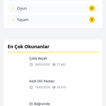
Oyun
6
Yaşam
6
En Çok Okunanlar
Çilek Reçeli
09/05/2020
27.462
Kedi Dili Pastası
18/05/2020
26.910
Eli Böğründe