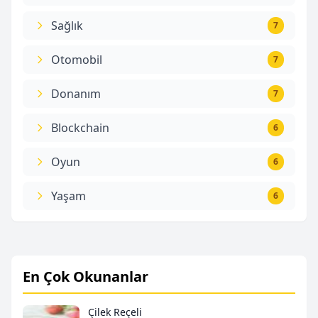
Sağlık
7
Otomobil
7
Donanım
7
Blockchain
6
Oyun
6
Yaşam
6
En Çok Okunanlar
Çilek Reçeli