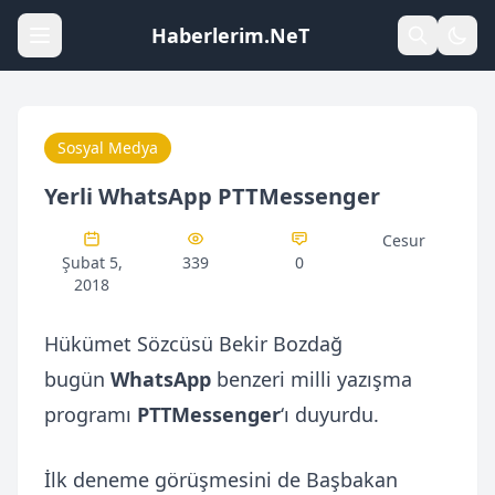
Haberlerim.NeT
Sosyal Medya
Yerli WhatsApp PTTMessenger
Cesur
Şubat 5,
339
0
2018
Hükümet Sözcüsü Bekir Bozdağ
bugün
WhatsApp
benzeri milli yazışma
programı
PTTMessenger
‘ı duyurdu.
İlk deneme görüşmesini de Başbakan