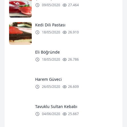
09/05/2020
27.464
Kedi Dili Pastası
18/05/2020
26.910
Eli Böğründe
18/05/2020
26.786
Harem Güveci
26/05/2020
26.609
Tavuklu Sultan Kebabı
04/06/2020
25.667