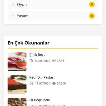
Oyun
6
Yaşam
6
En Çok Okunanlar
Çilek Reçeli
09/05/2020
27.461
Kedi Dili Pastası
18/05/2020
26.909
Eli Böğründe