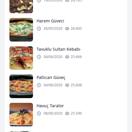
18/05/2020
26.785
Harem Güveci
26/05/2020
26.605
Tavuklu Sultan Kebabı
04/06/2020
25.666
Patlıcan Güveç
04/06/2020
25.608
Havuç Tarator
08/06/2020
25.590