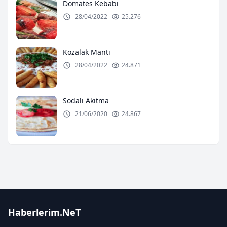
Domates Kebabı
28/04/2022
25.276
Kozalak Mantı
28/04/2022
24.871
Sodalı Akıtma
21/06/2020
24.867
Haberlerim.NeT