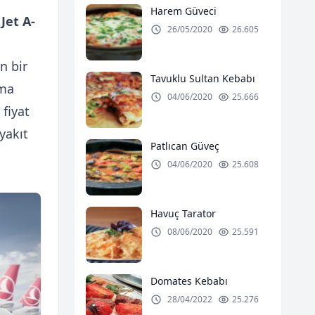
Harem Güveci
a
Jet A-
26/05/2020
26.605
n bir
Tavuklu Sultan Kebabı
ama
04/06/2020
25.666
 fiyat
yakıt
Patlıcan Güveç
04/06/2020
25.608
Havuç Tarator
08/06/2020
25.591
Domates Kebabı
28/04/2022
25.276