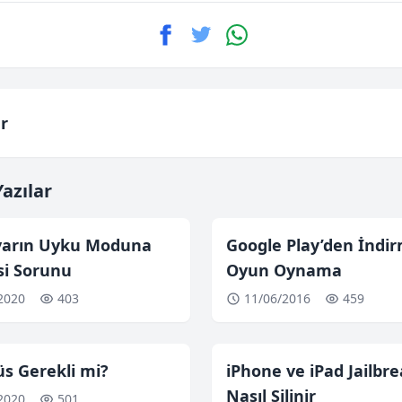
r
azılar
ayarın Uyku Moduna
Google Play’den İndi
i Sorunu
Oyun Oynama
2020
403
11/06/2016
459
üs Gerekli mi?
iPhone ve iPad Jailbr
Nasıl Silinir
2020
501