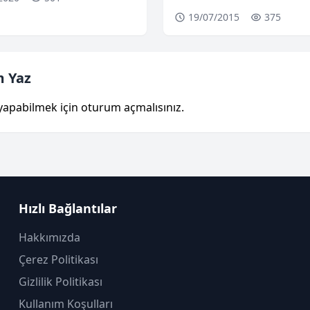
19/07/2015
375
 Yaz
yapabilmek için
oturum açmalısınız
.
Hızlı Bağlantılar
Hakkımızda
Çerez Politikası
Gizlilik Politikası
Kullanım Koşulları