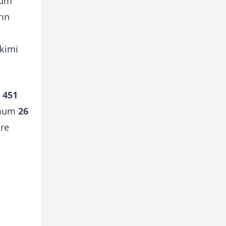
mum
rın
ikimi
a
451
imum
26
re