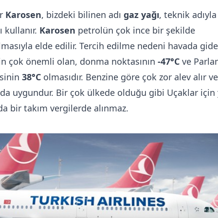
ar
Karosen
, bizdeki bilinen adı
gaz yağı
, teknik adıyl
ı kullanır.
Karosen
petrolün çok ince bir şekilde
lmasıyla elde edilir. Tercih edilme nedeni havada gide
çin çok önemli olan, donma noktasının
-47°C
ve Parl
sinin
38°C
olmasıdır. Benzine göre çok zor alev alır ve
 da uygundur. Bir çok ülkede olduğu gibi Uçaklar için 
da bir takım vergilerde alınmaz.