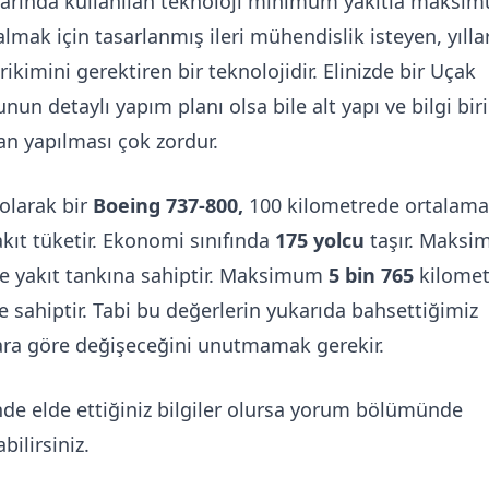
arında kullanılan teknoloji minimum yakıtla maksi
lmak için tasarlanmış ileri mühendislik isteyen, yılla
irikimini gerektiren bir teknolojidir. Elinizde bir Uçak
un detaylı yapım planı olsa bile alt yapı ve bilgi bir
n yapılması çok zordur.
olarak bir
Boeing 737-800,
100 kilometrede ortalam
kıt tüketir. Ekonomi sınıfında
175 yolcu
taşır. Maks
re yakıt tankına sahiptir. Maksimum
5 bin 765
kilomet
e sahiptir. Tabi bu değerlerin yukarıda bahsettiğimiz
ara göre değişeceğini unutmamak gerekir.
inde elde ettiğiniz bilgiler olursa yorum bölümünde
bilirsiniz.