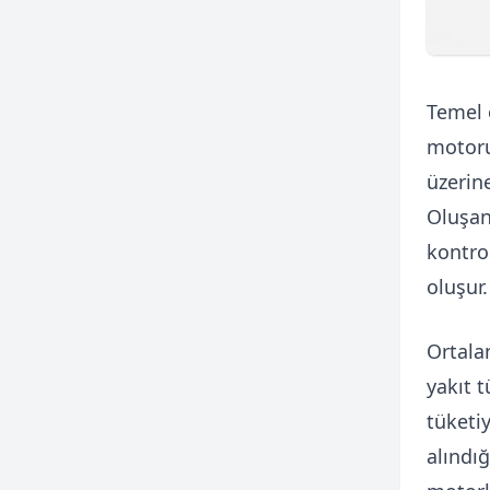
Temel 
motoru
üzerin
Oluşan
kontro
oluşur.
Ortala
yakıt t
tüketi
alındı