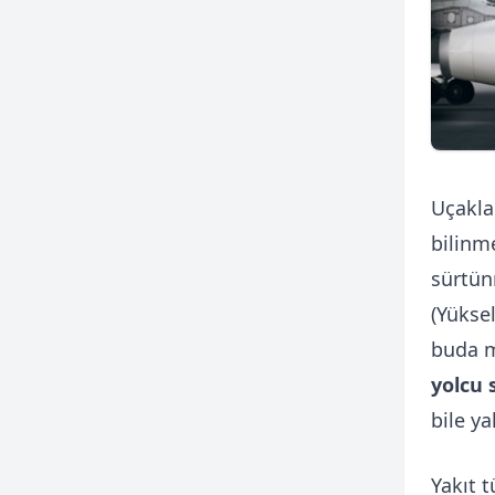
Uçakla
bilinm
sürtün
(Yüksel
buda m
yolcu 
bile ya
Yakıt 