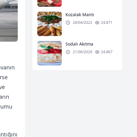
Kozalak Mantı
28/04/2022
24.871
Sodalı Akıtma
21/06/2020
24.867
avanın
rse
ve
arın
urumu
ntığını