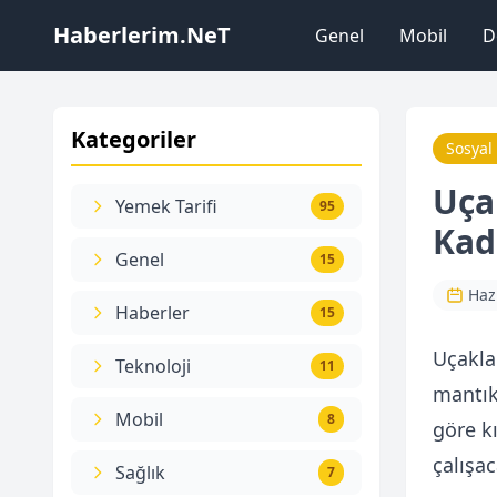
Haberlerim.NeT
Genel
Mobil
D
Kategoriler
Sosyal
Uça
Yemek Tarifi
95
Kad
Genel
15
Haz
Haberler
15
Uçakla
Teknoloji
11
mantık
Mobil
8
göre k
çalışac
Sağlık
7