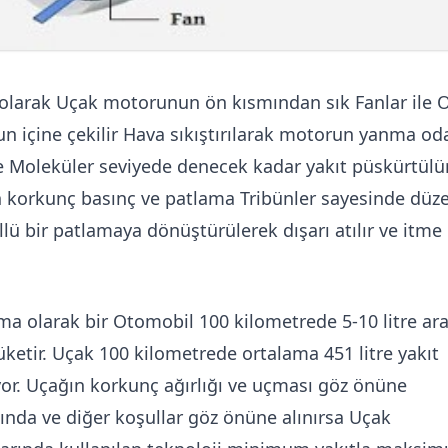
olarak Uçak motorunun ön kısmından sık Fanlar ile O
n içine çekilir Hava sıkıştırılarak motorun yanma od
e Moleküler seviyede denecek kadar yakıt püskürtülür
 korkunç basınç ve patlama Tribünler sayesinde düze
llü bir patlamaya dönüştürülerek dışarı atılır ve itme
ma olarak bir Otomobil 100 kilometrede 5-10 litre ar
üketir. Uçak 100 kilometrede ortalama 451 litre yakıt
yor. Uçağın korkunç ağırlığı ve uçması göz önüne
ğında ve diğer koşullar göz önüne alınırsa Uçak