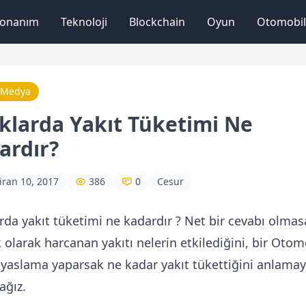
onanım
Teknoloji
Blockchain
Oyun
Otomobil
 Medya
klarda Yakıt Tüketimi Ne
ardır?
iran 10, 2017
386
0
Cesur
rda yakıt tüketimi ne kadardır ? Net bir cevabı olmas
 olarak harcanan yakıtı nelerin etkilediğini, bir Otom
ıyaslama yaparsak ne kadar yakıt tükettiğini anlama
ağız.