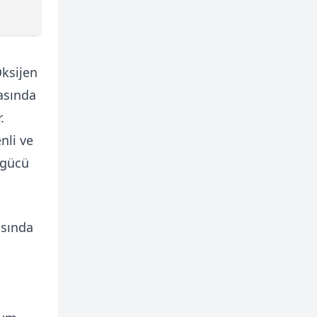
ksijen
asında
.
nli ve
 gücü
asında