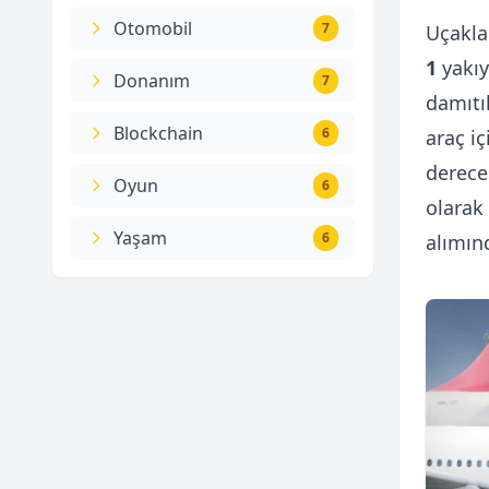
Otomobil
7
Uçakl
1
yakıy
Donanım
7
damıtı
Blockchain
6
araç i
derece
Oyun
6
olarak
Yaşam
6
alımın