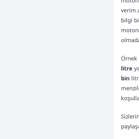
motorl
verim a
bilgi b
motorun
olmada
Örnek 
litre
ya
bin
lit
menzil
koşull
Sizler
paylaşa