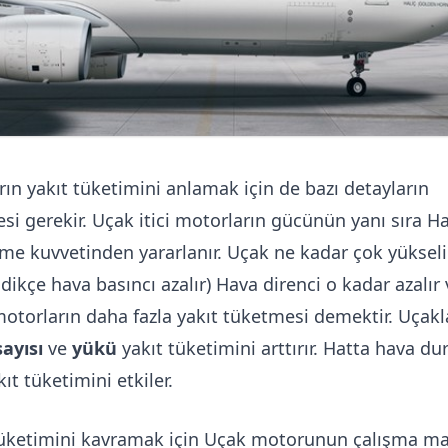
rın yakıt tüketimini anlamak için de bazı detayların
esi gerekir. Uçak itici motorların gücünün yanı sıra H
me kuvvetinden yararlanır. Uçak ne kadar çok yükseli
dikçe hava basıncı azalır) Hava direnci o kadar azalır 
otorların daha fazla yakıt tüketmesi demektir. Uçakl
sayısı
ve
yükü
yakıt tüketimini arttırır. Hatta hava d
kıt tüketimini etkiler.
tüketimini kavramak için Uçak motorunun çalışma ma