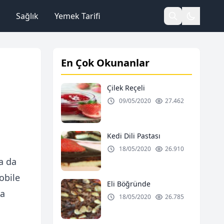
Sağlık
Yemek Tarifi
En Çok Okunanlar
Çilek Reçeli
09/05/2020
27.462
Kedi Dili Pastası
18/05/2020
26.910
a da
obile
Eli Böğründe
ya
18/05/2020
26.785