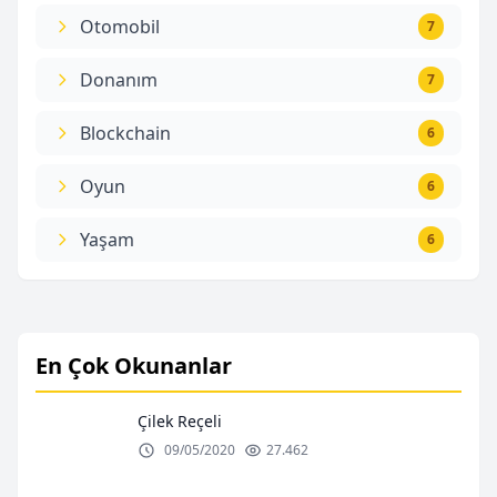
Otomobil
7
Donanım
7
Blockchain
6
Oyun
6
Yaşam
6
En Çok Okunanlar
Çilek Reçeli
09/05/2020
27.462