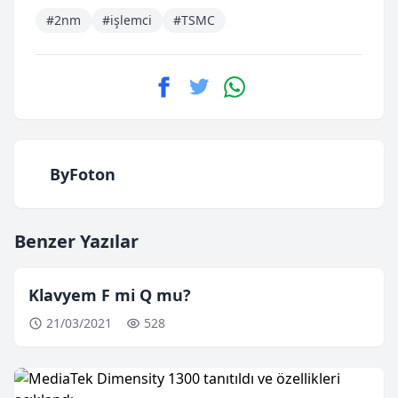
#2nm
#işlemci
#TSMC
ByFoton
Benzer Yazılar
Klavyem F mi Q mu?
21/03/2021
528