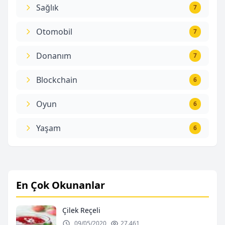
Sağlık
7
Otomobil
7
Donanım
7
Blockchain
6
Oyun
6
Yaşam
6
En Çok Okunanlar
Çilek Reçeli
09/05/2020
27.461