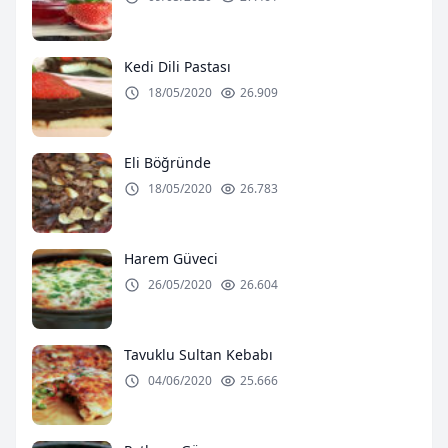
Kedi Dili Pastası
18/05/2020
26.909
Eli Böğründe
18/05/2020
26.783
Harem Güveci
26/05/2020
26.604
Tavuklu Sultan Kebabı
04/06/2020
25.666