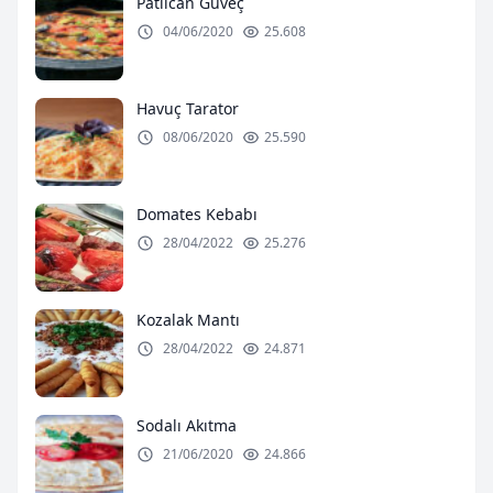
Patlıcan Güveç
04/06/2020
25.608
Havuç Tarator
08/06/2020
25.590
Domates Kebabı
28/04/2022
25.276
Kozalak Mantı
28/04/2022
24.871
Sodalı Akıtma
21/06/2020
24.866