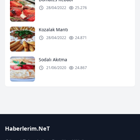
28/04/2022
25.276
Kozalak Mantı
28/04/2022
24.871
Sodalı Akıtma
21/06/2020
24.867
Haberlerim.NeT