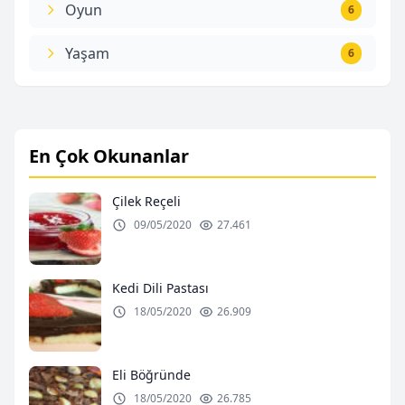
Oyun
6
Yaşam
6
En Çok Okunanlar
Çilek Reçeli
09/05/2020
27.461
Kedi Dili Pastası
18/05/2020
26.909
Eli Böğründe
18/05/2020
26.785