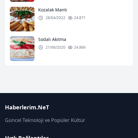
Kozalak Mantı
28/04/2022
24.871
Sodalı Akıtma
21/06/2020
24.866
Haberlerim.NeT
Güncel Teknoloji ve Popüler Kültür
Hızlı Bağlantılar