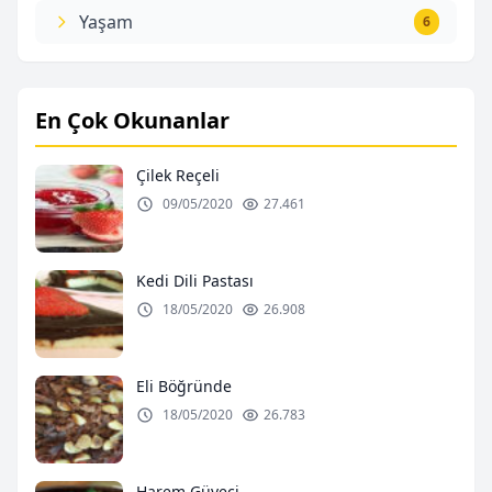
Yaşam
6
En Çok Okunanlar
Çilek Reçeli
09/05/2020
27.461
Kedi Dili Pastası
18/05/2020
26.908
Eli Böğründe
18/05/2020
26.783
Harem Güveci