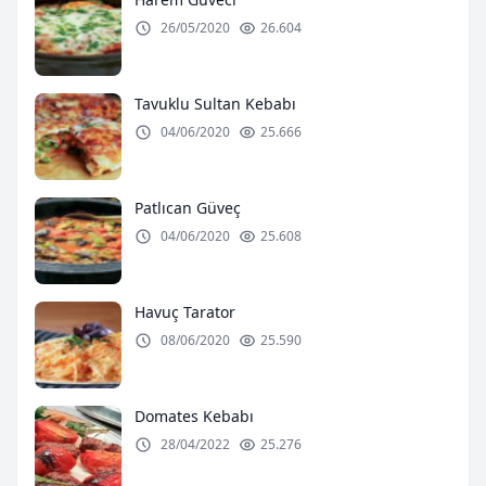
26/05/2020
26.604
Tavuklu Sultan Kebabı
04/06/2020
25.666
Patlıcan Güveç
04/06/2020
25.608
Havuç Tarator
08/06/2020
25.590
Domates Kebabı
28/04/2022
25.276