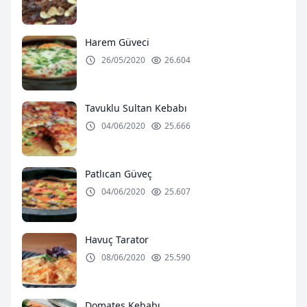
Harem Güveci
26/05/2020
26.604
Tavuklu Sultan Kebabı
04/06/2020
25.666
Patlıcan Güveç
04/06/2020
25.607
Havuç Tarator
08/06/2020
25.590
Domates Kebabı