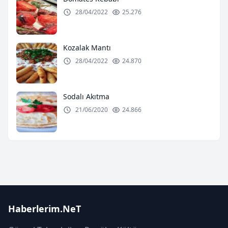
28/04/2022
25.276
Kozalak Mantı
28/04/2022
24.870
Sodalı Akıtma
21/06/2020
24.866
Haberlerim.NeT