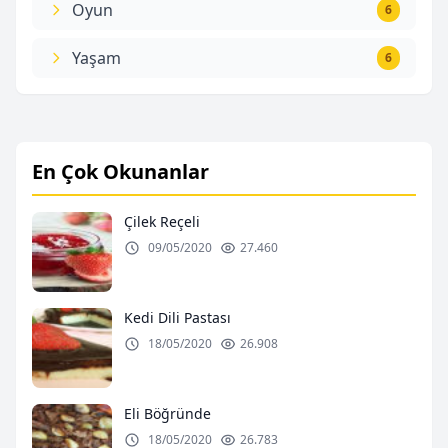
Oyun
6
Yaşam
6
En Çok Okunanlar
Çilek Reçeli
09/05/2020
27.460
Kedi Dili Pastası
18/05/2020
26.908
Eli Böğründe
18/05/2020
26.783