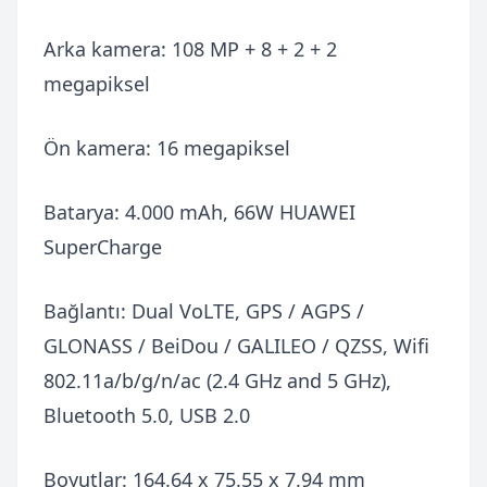
Arka kamera: 108 MP + 8 + 2 + 2
megapiksel
Ön kamera: 16 megapiksel
Batarya: 4.000 mAh, 66W HUAWEI
SuperCharge
Bağlantı: Dual VoLTE, GPS / AGPS /
GLONASS / BeiDou / GALILEO / QZSS, Wifi
802.11a/b/g/n/ac (2.4 GHz and 5 GHz),
Bluetooth 5.0, USB 2.0
Boyutlar: 164.64 x 75.55 x 7.94 mm