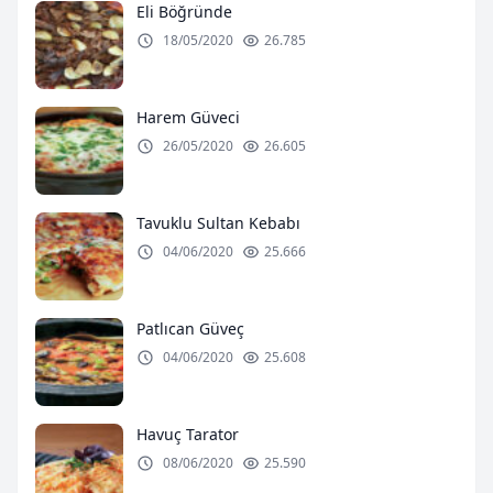
Eli Böğründe
18/05/2020
26.785
Harem Güveci
26/05/2020
26.605
Tavuklu Sultan Kebabı
04/06/2020
25.666
Patlıcan Güveç
04/06/2020
25.608
Havuç Tarator
08/06/2020
25.590