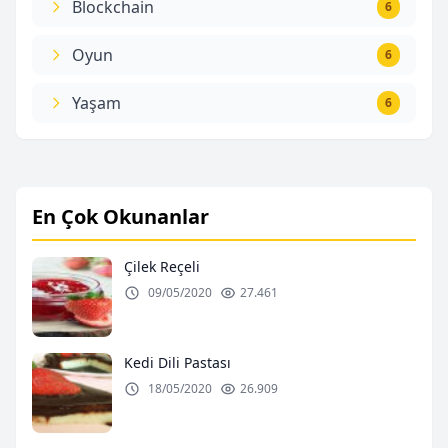
Blockchain
6
Oyun
6
Yaşam
6
En Çok Okunanlar
Çilek Reçeli
09/05/2020
27.461
Kedi Dili Pastası
18/05/2020
26.909