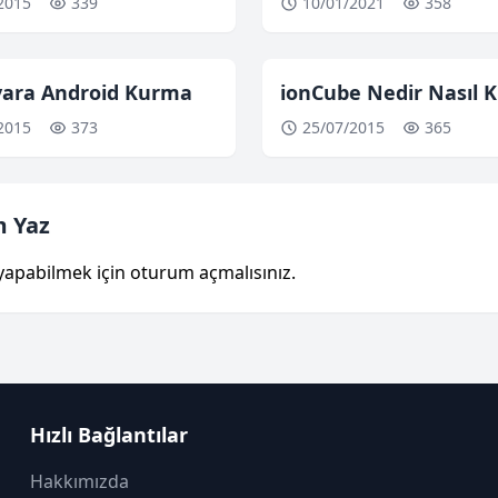
2015
339
10/01/2021
358
ayara Android Kurma
ionCube Nedir Nasıl K
2015
373
25/07/2015
365
 Yaz
yapabilmek için
oturum açmalısınız
.
Hızlı Bağlantılar
Hakkımızda