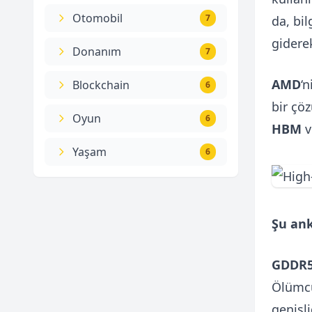
Otomobil
7
da, bi
gidere
Donanım
7
AMD
‘
Blockchain
6
bir çö
Oyun
6
HBM
v
Yaşam
6
Şu ank
GDDR
Ölümcü
genişl