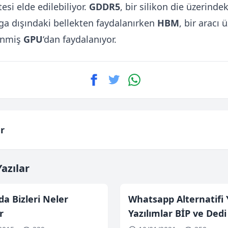
esi elde edilebiliyor.
GDDR5
, bir silikon die üzerinde
ga dışındaki bellekten faydalanırken
HBM
, bir aracı 
enmiş
GPU
‘dan faydalanıyor.
r
azılar
 da Bizleri Neler
Whatsapp Alternatifi Y
r
Yazılımlar BİP ve Dedi