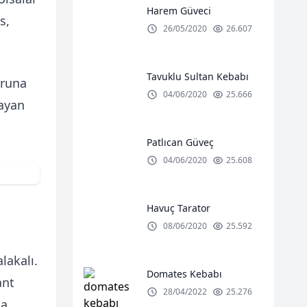
Harem Güveci
s,
26/05/2020
26.607
Tavuklu Sultan Kebabı
oruna
04/06/2020
25.666
ayan
Patlıcan Güveç
04/06/2020
25.608
Havuç Tarator
08/06/2020
25.592
alakalı.
Domates Kebabı
ant
28/04/2022
25.276
na