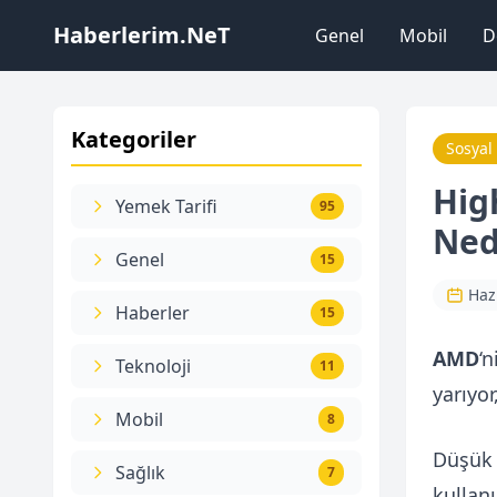
Haberlerim.NeT
Genel
Mobil
D
Kategoriler
Sosyal
Hig
Yemek Tarifi
95
Ned
Genel
15
Haz
Haberler
15
AMD
‘n
Teknoloji
11
yarıyor
Mobil
8
Düşük 
Sağlık
7
kullanı