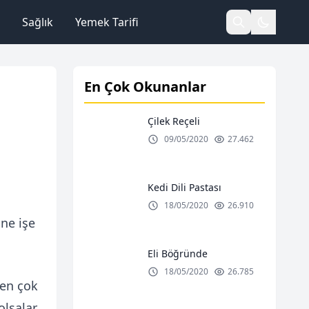
Sağlık
Yemek Tarifi
En Çok Okunanlar
Çilek Reçeli
09/05/2020
27.462
Kedi Dili Pastası
18/05/2020
26.910
 ne işe
Eli Böğründe
18/05/2020
26.785
 en çok
olsalar