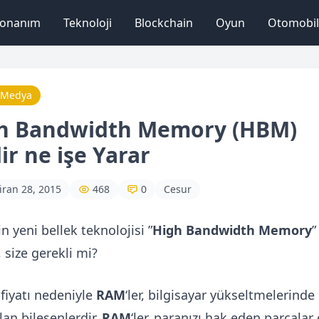
onanım
Teknoloji
Blockchain
Oyun
Otomobil
 Medya
h Bandwidth Memory (HBM)
ir ne işe Yarar
iran 28, 2015
468
0
Cesur
in yeni bellek teknolojisi ”
High Bandwidth Memory
”
, size gerekli mi?
fiyatı nedeniyle
RAM
‘ler, bilgisayar yükseltmelerinde
lan bileşenlerdir.
RAM
‘ler, paranızı hak eden parçalar 