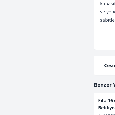
kapasit
ve yon
sabitl
Cesu
Benzer Y
Fifa 16
Bekliyo