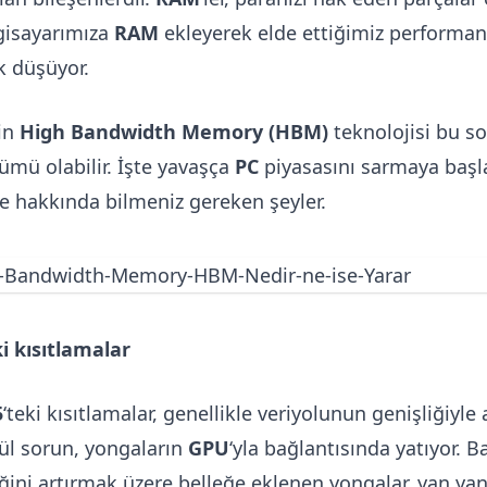
lgisayarımıza
RAM
ekleyerek elde ettiğimiz performan
k düşüyor.
nin
High Bandwidth Memory (HBM)
teknolojisi bu s
zümü olabilir. İşte yavaşça
PC
piyasasını sarmaya başl
e hakkında bilmeniz gereken şeyler.
i kısıtlamalar
5
‘teki kısıtlamalar, genellikle veriyolunun genişliğiyle 
l sorun, yongaların
GPU
‘yla bağlantısında yatıyor. B
iğini artırmak üzere belleğe eklenen yongalar, yan ya