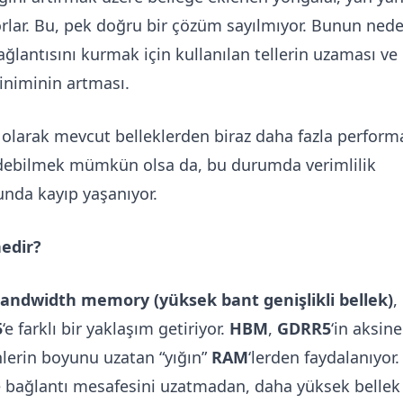
rlar. Bu, pek doğru bir çözüm sayılmıyor. Bunun nede
ğlantısını kurmak için kullanılan tellerin uzaması ve
iniminin artması.
 olarak mevcut belleklerden biraz daha fazla perform
debilmek mümkün olsa da, bu durumda verimlilik
nda kayıp yaşanıyor.
edir?
bandwidth memory
(yüksek bant genişlikli bellek)
,
5
‘e farklı bir yaklaşım getiriyor.
HBM
,
GDRR5
‘in aksine
nlerin boyunu uzatan “yığın”
RAM
‘lerden faydalanıyor.
 bağlantı mesafesini uzatmadan, daha yüksek bellek