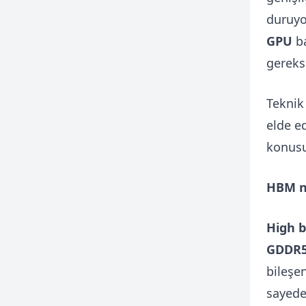
duruyo
GPU
ba
gereks
Teknik
elde e
konusu
HBM n
High 
GDDR
bileşe
sayede