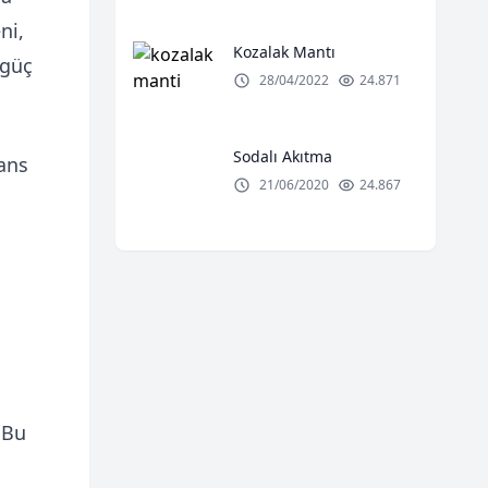
ni,
Kozalak Mantı
 güç
28/04/2022
24.871
Sodalı Akıtma
ans
21/06/2020
24.867
 Bu