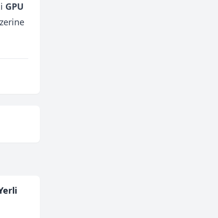
ki
GPU
üzerine
erli