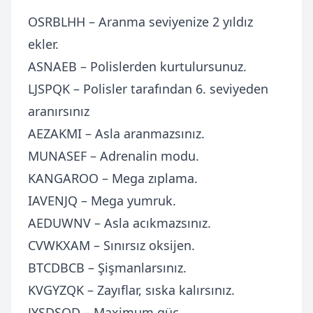
OSRBLHH – Aranma seviyenize 2 yıldız
ekler.
ASNAEB – Polislerden kurtulursunuz.
LJSPQK – Polisler tarafından 6. seviyeden
aranırsınız
AEZAKMI – Asla aranmazsınız.
MUNASEF – Adrenalin modu.
KANGAROO – Mega zıplama.
IAVENJQ – Mega yumruk.
AEDUWNV – Asla acıkmazsınız.
CVWKXAM – Sınırsız oksijen.
BTCDBCB – Şişmanlarsınız.
KVGYZQK – Zayıflar, sıska kalırsınız.
JYSDSOD – Maximum güç.