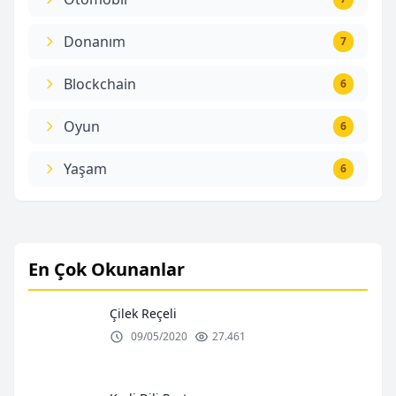
Donanım
7
Blockchain
6
Oyun
6
Yaşam
6
En Çok Okunanlar
Çilek Reçeli
09/05/2020
27.461