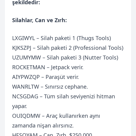
şekildedir:
Silahlar, Can ve Zırh:
LXGIWYL – Silah paketi 1 (Thugs Tools)
KJKSZPJ – Silah paketi 2 (Professional Tools)
UZUMYMW – Silah paketi 3 (Nutter Tools)
ROCKETMAN – Jetpack verir.
AIYPWZQP – Paraşüt verir.
WANRLTW – Sınırsız cephane.
NCSGDAG – Tüm silah seviyenizi hitman
yapar.
OUIQDMW – Araç kullanırken aynı
zamanda nişan alırsınız.
HESOYAM – Can, Zırh, $250.000