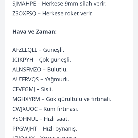
SJMAHPE – Herkese 9mm silah verir.
ZSOXFSQ – Herkese roket verir.
Hava ve Zaman:
AFZLLQLL – Güneşli.
ICIKPYH – Çok güneşli.
ALNSFMZO – Bulutlu.
AUIFRVQS – Yağmurlu.
CFVFGMJ – Sisli.
MGHXYRM – Gök gürültülü ve fırtınalı.
CWJXUOC – Kum fırtınası.
YSOHNUL – Hızlı saat.
PPGWJHT – Hızlı oynanış.