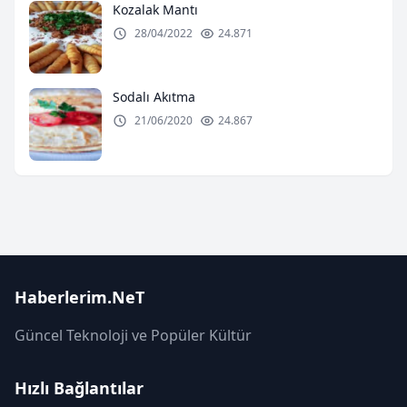
Kozalak Mantı
28/04/2022
24.871
Sodalı Akıtma
21/06/2020
24.867
Haberlerim.NeT
Güncel Teknoloji ve Popüler Kültür
Hızlı Bağlantılar