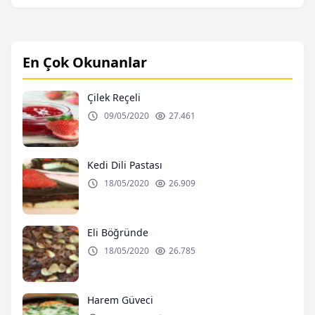
En Çok Okunanlar
Çilek Reçeli
09/05/2020
27.461
Kedi Dili Pastası
18/05/2020
26.909
Eli Böğründe
18/05/2020
26.785
Harem Güveci