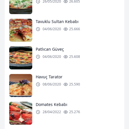
26/05/2020
26.605
Tavuklu Sultan Kebabı
04/06/2020
25.666
Patlıcan Güveç
04/06/2020
25.608
Havuç Tarator
08/06/2020
25.590
Domates Kebabı
28/04/2022
25.276