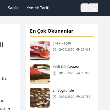
Sağlık
Yemek Tarifi
En Çok Okunanlar
i
Çilek Reçeli
09/05/2020
27.461
Kedi Dili Pastası
18/05/2020
26.909
ndu.
Eli Böğründe
18/05/2020
26.785
şan
 haber