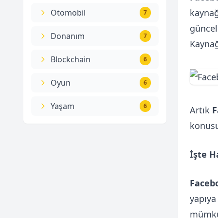
kaynağ
Otomobil
7
güncell
Donanım
7
Kaynağ
Blockchain
6
Oyun
6
Yaşam
6
Artık
F
konusu
İşte H
Faceb
yapıya
mümk