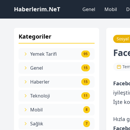
Haberlerim.NeT
Genel
Mobil
D
Kategoriler
Sosyal
Fac
Yemek Tarifi
95
Tem
Genel
15
Haberler
15
Faceb
iyileş
Teknoloji
11
İşte ko
Mobil
8
Hızla 
Sağlık
7
Faceb