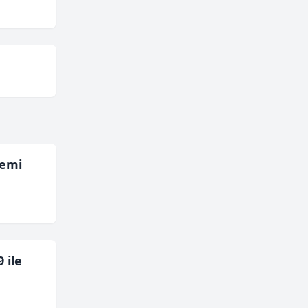
temi
 ile