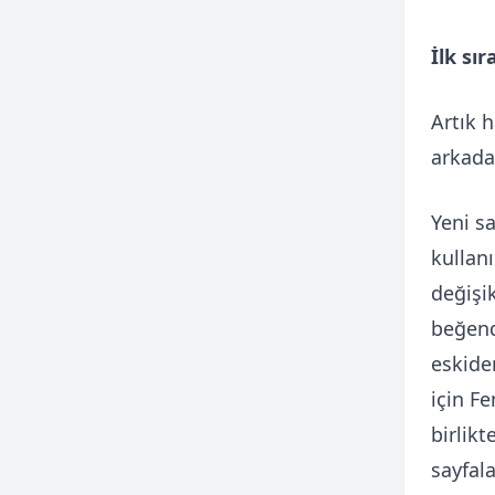
İlk sı
Artık 
arkadaş
Yeni s
kullan
değişik
beğend
eskide
için F
birlik
sayfala