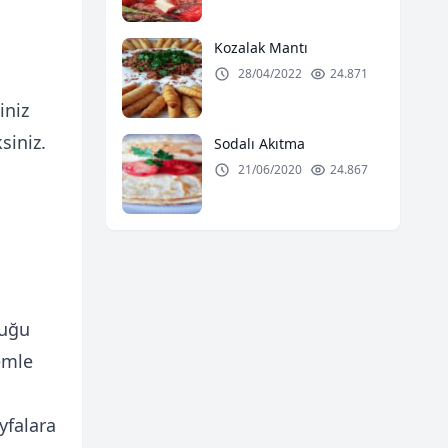
Kozalak Mantı
28/04/2022
24.871
iniz
siniz.
Sodalı Akıtma
21/06/2020
24.867
duğu
emle
ayfalara