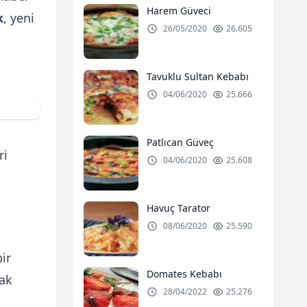
Harem Güveci
k
, yeni
26/05/2020
26.605
Tavuklu Sultan Kebabı
04/06/2020
25.666
Patlıcan Güveç
ri
04/06/2020
25.608
Havuç Tarator
08/06/2020
25.590
ir
Domates Kebabı
mak
28/04/2022
25.276