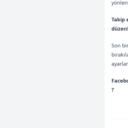
yönlen
Takip 
düzen
Son bi
bırakıl
ayarlar
Faceb
?