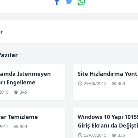
r
azılar
ramda İstenmeyen
Site Hızlandırma Yön
arı Engelleme
29/06/2013
360
2019
345
ayar Temizleme
Windows 10 Yapı 10159
Giriş Ekranı da Değişti
2015
369
02/07/2015
335