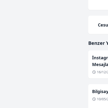
Cesu
Benzer Y
İnstag
Mesajl
16/12/
Bilgis
10/05/