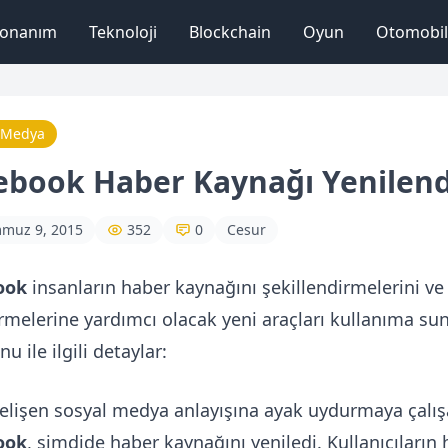
onanım
Teknoloji
Blockchain
Oyun
Otomobil
 Medya
ebook Haber Kaynağı Yenilend
muz 9, 2015
352
0
Cesur
ook
insanların haber kaynağını şekillendirmelerini ve
tirmelerine yardımcı olacak yeni araçları kullanıma su
nu ile ilgili detaylar:
gelişen sosyal medya anlayışına ayak uydurmaya çalı
ook
, şimdide haber kaynağını yeniledi. Kullanıcıların