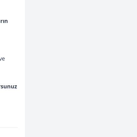
rın
ve
rsunuz