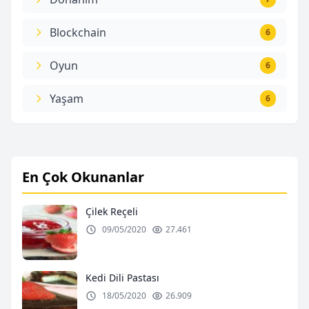
Blockchain
6
Oyun
6
Yaşam
6
En Çok Okunanlar
Çilek Reçeli
09/05/2020
27.461
Kedi Dili Pastası
18/05/2020
26.909