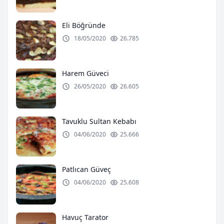
Eli Böğründe
18/05/2020
26.785
Harem Güveci
26/05/2020
26.605
Tavuklu Sultan Kebabı
04/06/2020
25.666
Patlıcan Güveç
04/06/2020
25.608
Havuç Tarator