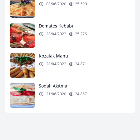
08/06/2020
25.590
Domates Kebabı
28/04/2022
25.276
Kozalak Mantı
28/04/2022
24.871
Sodalı Akıtma
21/06/2020
24.867