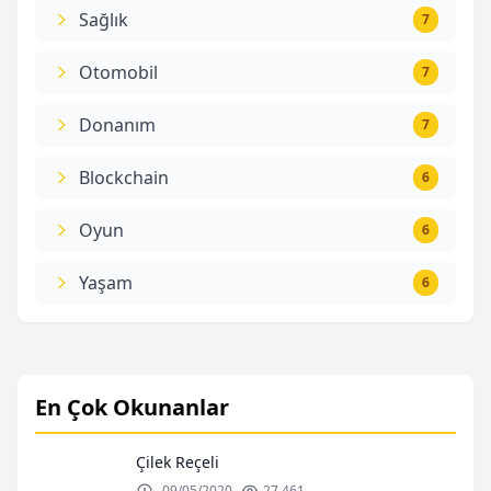
Sağlık
7
Otomobil
7
Donanım
7
Blockchain
6
Oyun
6
Yaşam
6
En Çok Okunanlar
Çilek Reçeli
09/05/2020
27.461