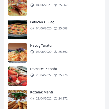
04/06/2020
25.667
Patlıcan Güveç
04/06/2020
25.608
Havuç Tarator
08/06/2020
25.592
Domates Kebabı
28/04/2022
25.276
Kozalak Mantı
28/04/2022
24.872