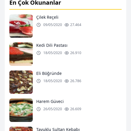
En Çok Okunanlar
Çilek Reçeli
09/05/2020
27.464
Kedi Dili Pastası
18/05/2020
26.910
Eli Böğründe
18/05/2020
26.786
Harem Güveci
26/05/2020
26.609
Tavuklu Sultan Kebabı