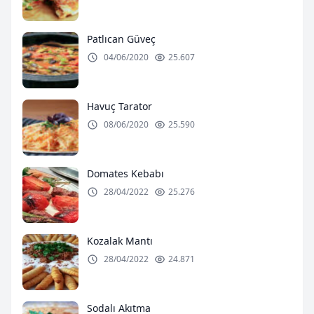
Patlıcan Güveç
04/06/2020
25.607
Havuç Tarator
08/06/2020
25.590
Domates Kebabı
28/04/2022
25.276
Kozalak Mantı
28/04/2022
24.871
Sodalı Akıtma