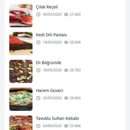
Çilek Reçeli
09/05/2020
27.460
Kedi Dili Pastası
18/05/2020
26.908
Eli Böğründe
18/05/2020
26.783
Harem Güveci
26/05/2020
26.604
Tavuklu Sultan Kebabı
04/06/2020
25.666