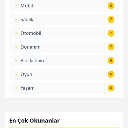
Mobil
8
Sağlık
7
Otomobil
7
Donanım
7
Blockchain
6
Oyun
6
Yaşam
6
En Çok Okunanlar