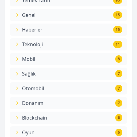
Yemek Tarifi
95
Genel
15
Haberler
15
Teknoloji
11
Mobil
8
Sağlık
7
Otomobil
7
Donanım
7
Blockchain
6
Oyun
6