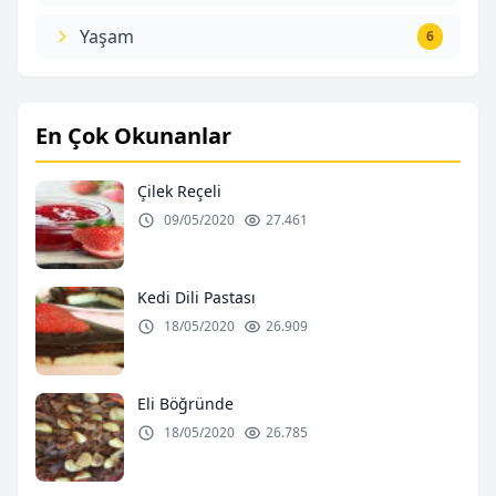
Yaşam
6
En Çok Okunanlar
Çilek Reçeli
09/05/2020
27.461
Kedi Dili Pastası
18/05/2020
26.909
Eli Böğründe
18/05/2020
26.785