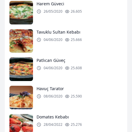
Harem Güveci
26/05/2020
26.605
Tavuklu Sultan Kebabı
04/06/2020
25.666
Patlıcan Güveç
04/06/2020
25.608
Havuç Tarator
08/06/2020
25.590
Domates Kebabı
28/04/2022
25.276