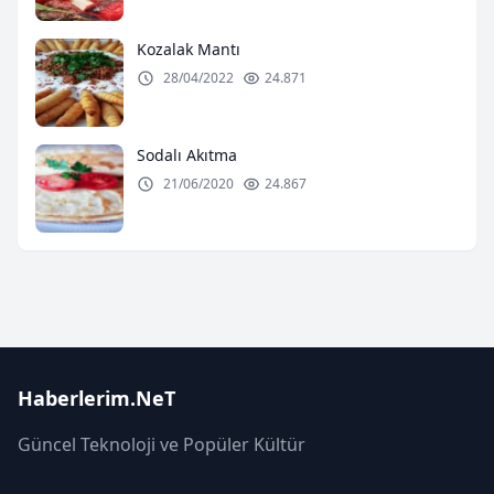
Kozalak Mantı
28/04/2022
24.871
Sodalı Akıtma
21/06/2020
24.867
Haberlerim.NeT
Güncel Teknoloji ve Popüler Kültür