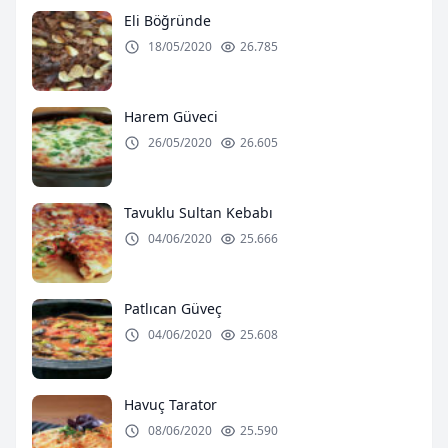
Eli Böğründe
18/05/2020
26.785
Harem Güveci
26/05/2020
26.605
Tavuklu Sultan Kebabı
04/06/2020
25.666
Patlıcan Güveç
04/06/2020
25.608
Havuç Tarator
08/06/2020
25.590