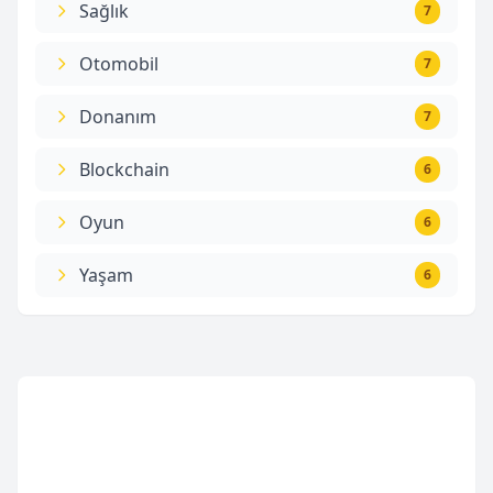
Sağlık
7
Otomobil
7
Donanım
7
Blockchain
6
Oyun
6
Yaşam
6