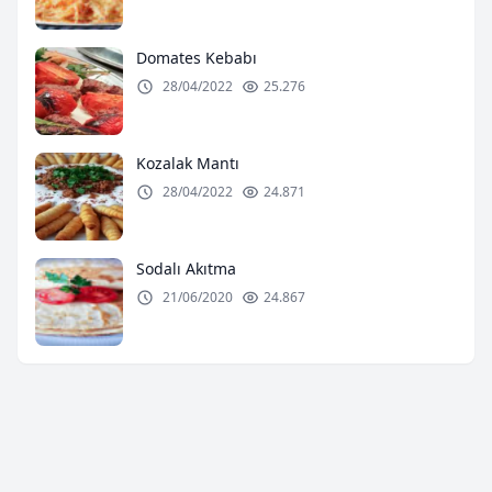
Domates Kebabı
28/04/2022
25.276
Kozalak Mantı
28/04/2022
24.871
Sodalı Akıtma
21/06/2020
24.867